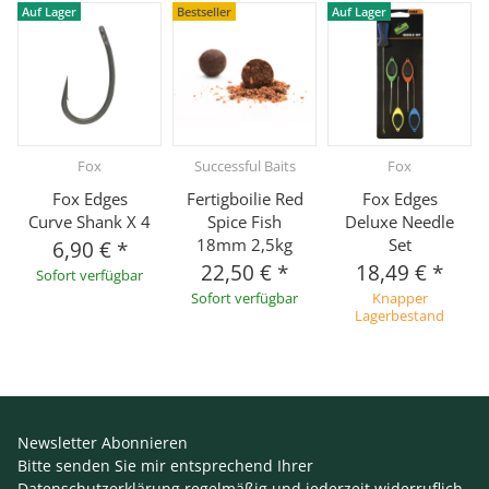
Auf Lager
Bestseller
Auf Lager
Fox
Successful Baits
Fox
Fox Edges
Fertigboilie Red
Fox Edges
Curve Shank X 4
Spice Fish
Deluxe Needle
18mm 2,5kg
Set
6,90 €
*
22,50 €
*
18,49 €
*
Sofort verfügbar
Sofort verfügbar
Knapper
Lagerbestand
Newsletter Abonnieren
Bitte senden Sie mir entsprechend Ihrer
Datenschutzerklärung
regelmäßig und jederzeit widerruflich