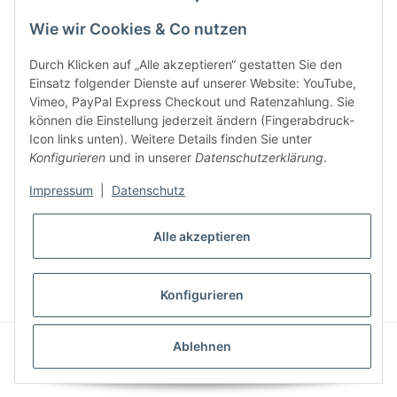
Key:
Wie wir Cookies & Co nutzen
Durch Klicken auf „Alle akzeptieren“ gestatten Sie den
Einsatz folgender Dienste auf unserer Website: YouTube,
Vimeo, PayPal Express Checkout und Ratenzahlung. Sie
können die Einstellung jederzeit ändern (Fingerabdruck-
Gesetzliche Informationen
Icon links unten). Weitere Details finden Sie unter
Konfigurieren
und in unserer
Datenschutzerklärung
.
Impressum
|
Datenschutz
Alle akzeptieren
* Alle Preise inkl. gesetzlicher USt., zzgl.
Versand
VERTRAG WIDERRUFEN
Konfigurieren
CLEARIX JTL-Shop Template
Ablehnen