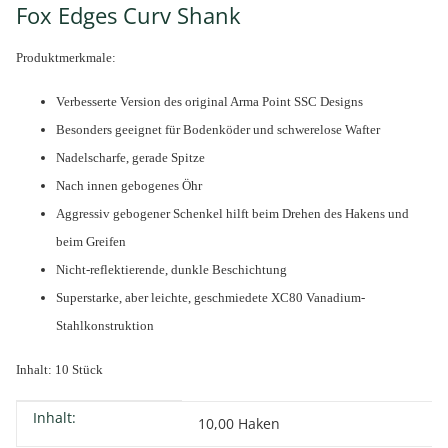
Fox Edges Curv Shank
Produktmerkmale:
Verbesserte Version des original Arma Point SSC Designs
Besonders geeignet für Bodenköder und schwerelose Wafter
Nadelscharfe, gerade Spitze
Nach innen gebogenes Öhr
Aggressiv gebogener Schenkel hilft beim Drehen des Hakens und
beim Greifen
Nicht-reflektierende, dunkle Beschichtung
Superstarke, aber leichte, geschmiedete XC80 Vanadium-
Stahlkonstruktion
Inhalt: 10 Stück
Inhalt:
Produkteigenschaft
Wert
10,00 Haken