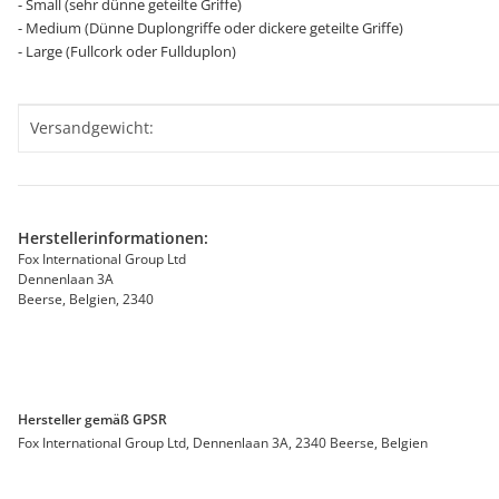
- Small (sehr dünne geteilte Griffe)
- Medium (Dünne Duplongriffe oder dickere geteilte Griffe)
- Large (Fullcork oder Fullduplon)
Produkteigenschaft
Wert
Versandgewicht:
Herstellerinformationen:
Fox International Group Ltd
Dennenlaan 3A
Beerse, Belgien, 2340
Hersteller gemäß GPSR
Fox International Group Ltd, Dennenlaan 3A, 2340 Beerse, Belgien