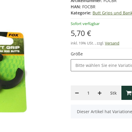
Artikelnummer:
FOCBR
HAN:
FOCBR
Kategorie:
Butt Grips und Ban
Sofort verfügbar
5,70 €
inkl. 19% USt. , zzgl.
Versand
Größe
Bitte wählen Sie eine Variati
Stk
x
Dieser Artikel hat Variatio