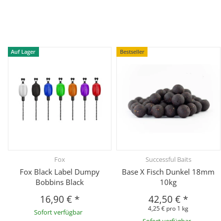
Auf Lager
Bestseller
Fox
Successful Baits
Fox Black Label Dumpy
Base X Fisch Dunkel 18mm
Bobbins Black
10kg
16,90 €
*
42,50 €
*
4,25 € pro 1 kg
Sofort verfügbar
Sofort verfügbar