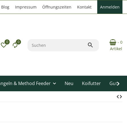
Blog
Impressum
Öffnungszeiten
Kontakt
Anmelden
0
0
- 0
Artikel
angeln & Method Feeder
Neu
Koifutter
Gutsche