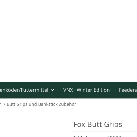
enköder/Futtermittel
VNX+ Winter Edition
Feeder
r
Butt Grips und Bankstick Zubehör
Fox Butt Grips