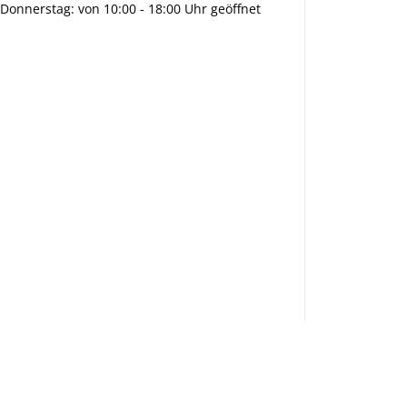
Donnerstag: von 10:00 - 18:00 Uhr geöffnet
Info:
Active:
Smarty
interpreti
eren:
Key: