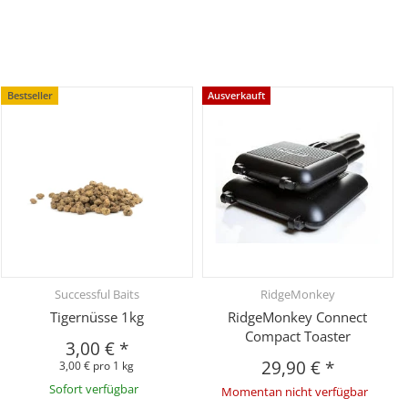
Bestseller
Ausverkauft
Successful Baits
RidgeMonkey
Tigernüsse 1kg
RidgeMonkey Connect
Compact Toaster
3,00 €
*
29,90 €
*
3,00 € pro 1 kg
Sofort verfügbar
Momentan nicht verfügbar