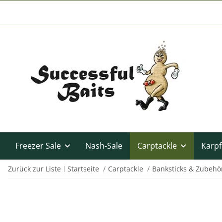
Freezer Sale
Nash-Sale
Carptackle
Karpf
Zurück zur Liste
Startseite
Carptackle
Banksticks & Zubehö