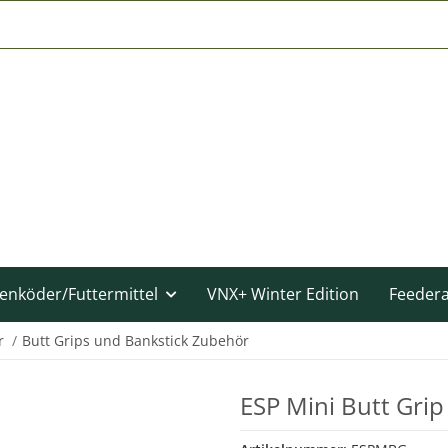
enköder/Futtermittel
VNX+ Winter Edition
Feeder
r
Butt Grips und Bankstick Zubehör
ESP Mini Butt Grip