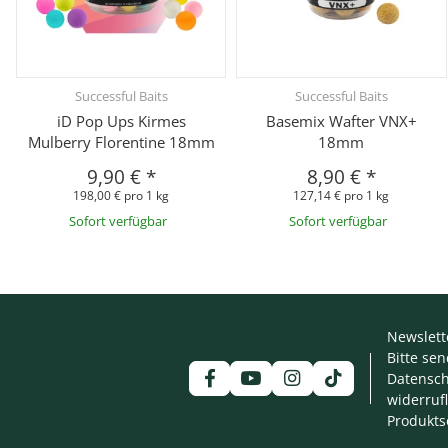
Successful Baits
Successful Baits
iD Pop Ups Kirmes
Basemix Wafter VNX+
Mulberry Florentine 18mm
18mm
9,90 €
*
8,90 €
*
198,00 € pro 1 kg
127,14 € pro 1 kg
Sofort verfügbar
Sofort verfügbar
Newslett
Bitte se
Datensch
widerruf
Produkts