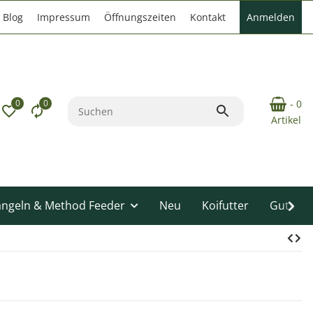
Blog
Impressum
Öffnungszeiten
Kontakt
Anmelden
0
0
- 0
Artikel
angeln & Method Feeder
Neu
Koifutter
Gutsche