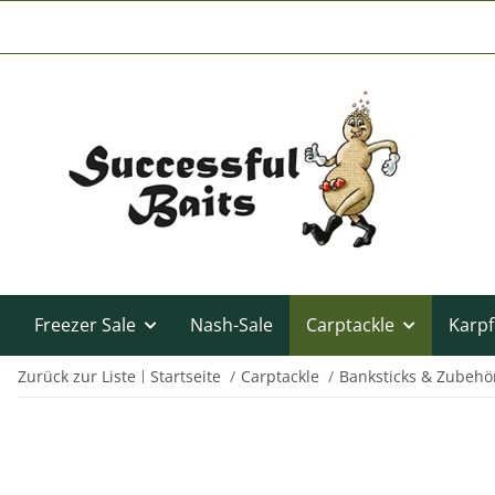
Freezer Sale
Nash-Sale
Carptackle
Karpf
Zurück zur Liste
Startseite
Carptackle
Banksticks & Zubehö