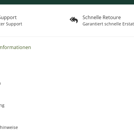
 Support
Schnelle Retoure
ter Support
Garantiert schnelle Ersta
Informationen
n
ng
zhinweise