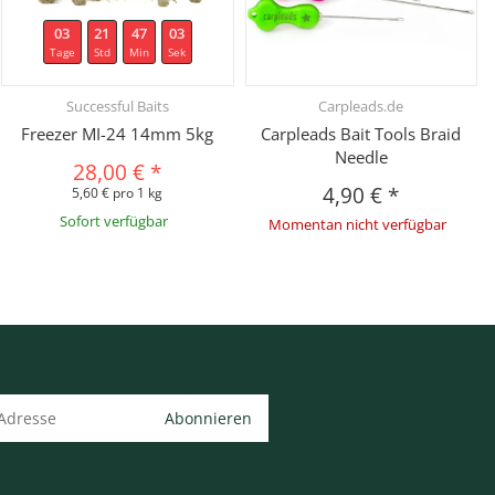
03
21
47
02
Tage
Std
Min
Sek
Successful Baits
Carpleads.de
Freezer MI-24 14mm 5kg
Carpleads Bait Tools Braid
Needle
28,00 €
*
4,90 €
*
5,60 € pro 1 kg
Sofort verfügbar
Momentan nicht verfügbar
Abonnieren