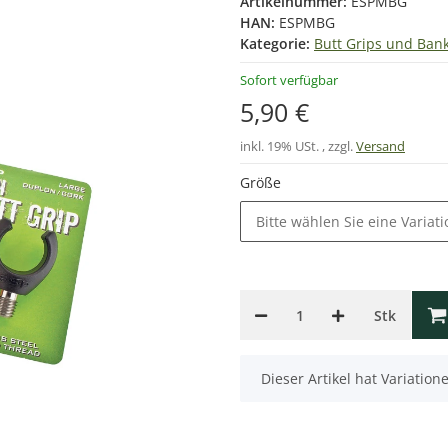
Artikelnummer:
ESPMBG
HAN:
ESPMBG
Kategorie:
Butt Grips und Ban
Sofort verfügbar
5,90 €
inkl. 19% USt. , zzgl.
Versand
Größe
Bitte wählen Sie eine Variati
Stk
x
Dieser Artikel hat Variatio