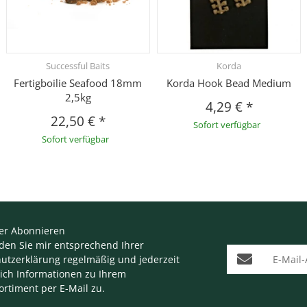
Successful Baits
Korda
Fertigboilie Seafood 18mm
Korda Hook Bead Medium
2,5kg
4,29 €
*
22,50 €
*
Sofort verfügbar
Sofort verfügbar
er Abonnieren
nden Sie mir entsprechend Ihrer
E-Mail-Adresse
utzerklärung
regelmäßig und jederzeit
lich Informationen zu Ihrem
ortiment per E-Mail zu.