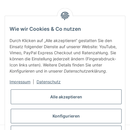
Key:
Wie wir Cookies & Co nutzen
Durch Klicken auf „Alle akzeptieren“ gestatten Sie den
Einsatz folgender Dienste auf unserer Website: YouTube,
Vimeo, PayPal Express Checkout und Ratenzahlung. Sie
können die Einstellung jederzeit ändern (Fingerabdruck-
Gesetzliche Informationen
Icon links unten). Weitere Details finden Sie unter
Konfigurieren
und in unserer
Datenschutzerklärung
.
Impressum
|
Datenschutz
Alle akzeptieren
* Alle Preise inkl. gesetzlicher USt., zzgl.
Versand
VERTRAG WIDERRUFEN
Konfigurieren