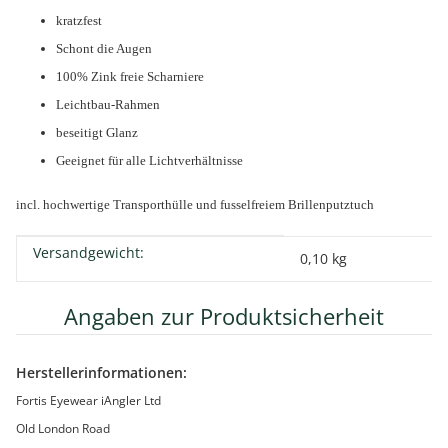
kratzfest
Schont die Augen
100%
Zink
freie
Scharniere
Leichtbau
-Rahmen
beseitigt Glanz
Geeignet
für alle Lichtverhältnisse
incl. hochwertige Transporthülle und fusselfreiem Brillenputztuch
Versandgewicht:
Produkteigenschaft
Wert
0,10 kg
Angaben zur Produktsicherheit
Herstellerinformationen:
Fortis Eyewear iAngler Ltd
Old London Road