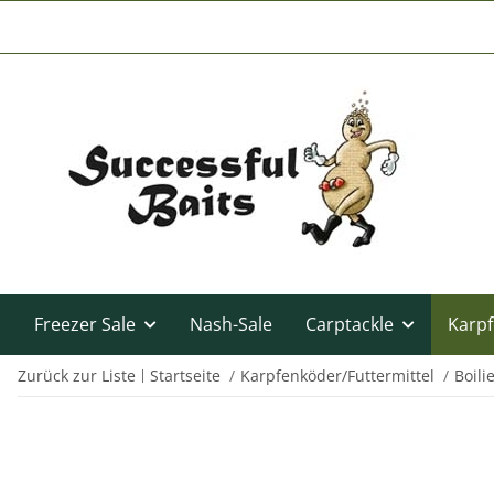
Freezer Sale
Nash-Sale
Carptackle
Karpf
Zurück zur Liste
Startseite
Karpfenköder/Futtermittel
Boili