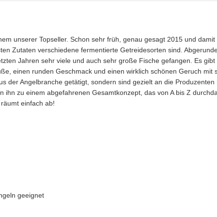
em unserer Topseller. Schon sehr früh, genau gesagt 2015 und damit 
gsten Zutaten verschiedene fermentierte Getreidesorten sind. Abgerund
letzten Jahren sehr viele und auch sehr große Fische gefangen. Es gib
 Süße, einen runden Geschmack und einen wirklich schönen Geruch mit s
us der Angelbranche getätigt, sondern sind gezielt an die Produzente
hn zu einem abgefahrenen Gesamtkonzept, das von A bis Z durchdacht 
+ räumt einfach ab!
angeln geeignet