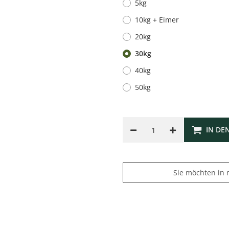
5kg
10kg + Eimer
20kg
30kg
40kg
50kg
IN DE
Sie möchten in 