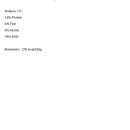
Analyse i.Tr.:
13% Protein
6% Fett
5% Asche
76% KHD.
Brennwert: 275 kcal/100g