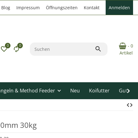
Blog
Impressum
Öffnungszeiten
Kontakt
Anmelden
0
0
- 0
Artikel
angeln & Method Feeder
Neu
Koifutter
Gutsche
 30mm 30kg