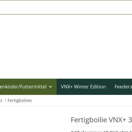
enköder/Futtermittel
VNX+ Winter Edition
Feeder
es
Fertigboilies
Fertigboilie VNX+