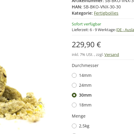
Artikelnummer:
SB-BKO-VNX-3
HAN:
SB-BKO-VNX-30-30
Kategorie:
Fertigboilies
Sofort verfügbar
Lieferzeit:
6 - 9 Werktage
(DE - Aus
229,90 €
inkl. 7% USt. , zzgl.
Versand
Durchmesser
14mm
24mm
30mm
18mm
Menge
2,5kg