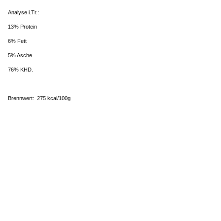
Analyse i.Tr.:
13% Protein
6% Fett
5% Asche
76% KHD.
Brennwert: 275 kcal/100g