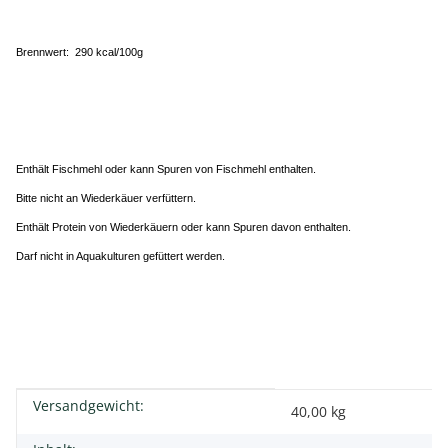
Brennwert: 290 kcal/100g
Enthält Fischmehl oder kann Spuren von Fischmehl enthalten.
Bitte nicht an Wiederkäuer verfüttern.
Enthält Protein von Wiederkäuern oder kann Spuren davon enthalten.
Darf nicht in Aquakulturen gefüttert werden.
Versandgewicht:
Produkteigenschaft
Wert
40,00 kg