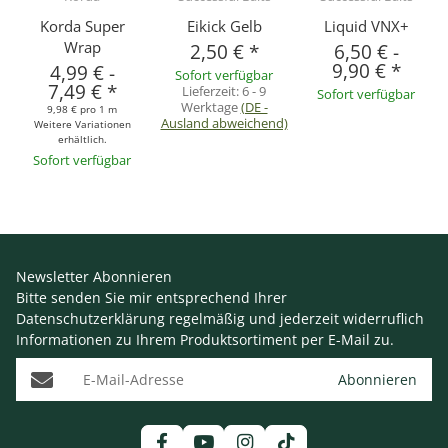
Korda Super
Eikick Gelb
Liquid VNX+
Wrap
2,50 €
*
6,50 €
-
9,90 €
*
4,99 €
-
Sofort verfügbar
7,49 €
*
Lieferzeit:
6 - 9
Sofort verfügbar
Werktage
(DE -
9,98 € pro 1 m
Ausland abweichend)
Weitere Variationen
erhältlich.
Sofort verfügbar
Newsletter Abonnieren
Bitte senden Sie mir entsprechend Ihrer
Datenschutzerklärung
regelmäßig und jederzeit widerruflich
Informationen zu Ihrem Produktsortiment per E-Mail zu.
E-Mail-Adresse
Abonnieren