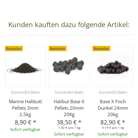
Kunden kauften dazu folgende Artikel:
Bestseller
Bestseller
Bestseller
Successful Baits
Successful Baits
Successful Baits
Marine Halibutt
Halibut Base X
Base X Fisch
Pellets 3mm
Pellets 20mm
Dunkel 24mm
2,5kg
20Kg
20kg
8,90 €
*
38,50 €
*
82,90 €
*
1,92 € pro 1 kg
4,14 € pro 1 kg
Sofort verfügbar
Sofort verfügbar
Sofort verfügbar