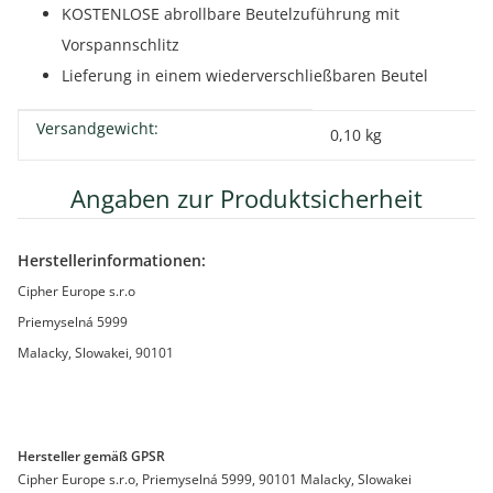
KOSTENLOSE abrollbare Beutelzuführung mit
Vorspannschlitz
Lieferung in einem wiederverschließbaren Beutel
Versandgewicht:
Produkteigenschaft
Wert
0,10 kg
Angaben zur Produktsicherheit
Herstellerinformationen:
Cipher Europe s.r.o
Priemyselná 5999
Malacky, Slowakei, 90101
Hersteller gemäß GPSR
Cipher Europe s.r.o, Priemyselná 5999, 90101 Malacky, Slowakei