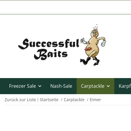
Freezer Sale
Nash-Sale
Carptackle
Karpf
Zurück zur Liste
Startseite
Carptackle
Eimer