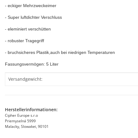
- eckiger Mehrzweckeimer
- Super luftdichter Verschluss
- eleminiert verschütten
- robuster Tragegriff
- bruchsicheres Plastik,auch bei niedrigen Temperaturen
Fassungsvermögen: 5 Liter
Produkteigenschaft
Wert
Versandgewicht:
Herstellerinformationen:
Cipher Europe s.r.o
Priemyselná 5999
Malacky, Slowakei, 90101