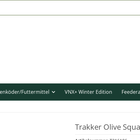
enköder/Futtermittel
VNX+ Winter Edition
Feeder
Trakker Olive Squa