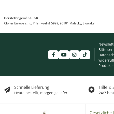
Hersteller gemäß GPSR
Cipher Europe s.r.o, Priemyselná 5999, 90101 Malacky, Slowakei
Newslett
Bitte se
Datensch
widerruf
Produkts
Schnelle Lieferung
Hilfe &
Heute bestellt, morgen geliefert
24/7 bes
Gesetzliche 