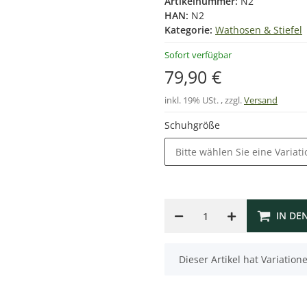
Artikelnummer:
N2
HAN:
N2
Kategorie:
Wathosen & Stiefel
Sofort verfügbar
79,90 €
inkl. 19% USt. , zzgl.
Versand
Schuhgröße
Bitte wählen Sie eine Variati
IN DE
x
Dieser Artikel hat Variatio