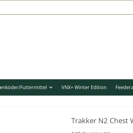
enköder/Futtermittel
VNX+ Winter Edition
Feeder
Trakker N2 Chest