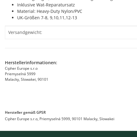
Inklusive Wat-Reparatursatz
Material: Heavy-Duty Nylon/PVC
UK-Größen 7-8, 9,10,11,12-13
Produkteigenschaft
Wert
Versandgewicht:
Herstellerinformationen:
Cipher Europe s.r.o
Priemyselná 5999
Malacky, Slowakei, 90101
Hersteller gemäß GPSR
Cipher Europe s.r.o, Priemyselná 5999, 90101 Malacky, Slowakei