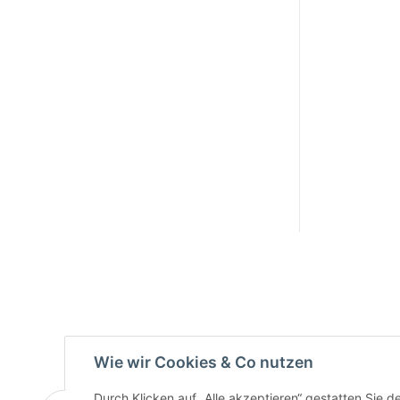
Active:
Smarty
interpreti
eren:
Key:
Wie wir Cookies & Co nutzen
Durch Klicken auf „Alle akzeptieren“ gestatten Sie 