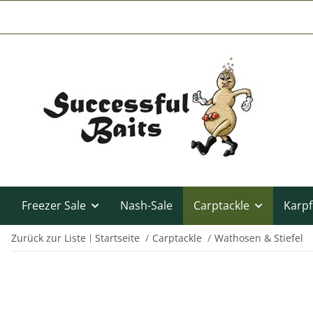
Freezer Sale
Nash-Sale
Carptackle
Karpf
Zurück zur Liste
Startseite
Carptackle
Wathosen & Stiefel