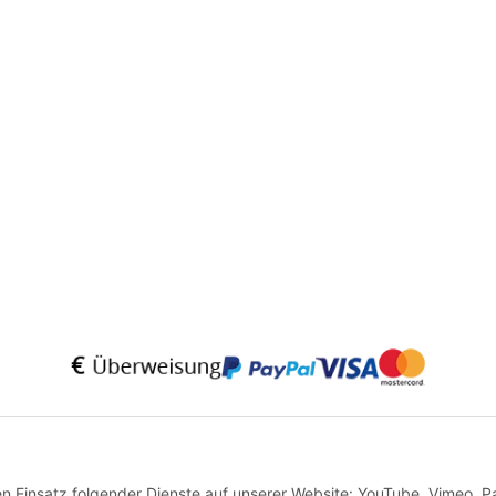
* Alle Preise inkl. gesetzlicher USt., zzgl.
Versand
VERTRAG WIDERRUFEN
den Einsatz folgender Dienste auf unserer Website: YouTube, Vimeo, P