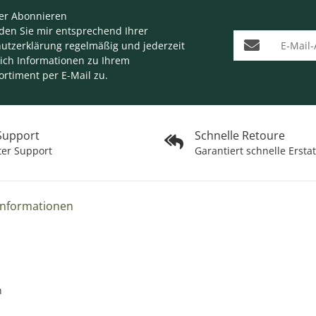
er Abonnieren
nden Sie mir entsprechend Ihrer
E-Mail-Adresse
utzerklärung
regelmäßig und jederzeit
lich Informationen zu Ihrem
ortiment per E-Mail zu.
 Support
Schnelle Retoure
ter Support
Garantiert schnelle Ersta
Informationen
n