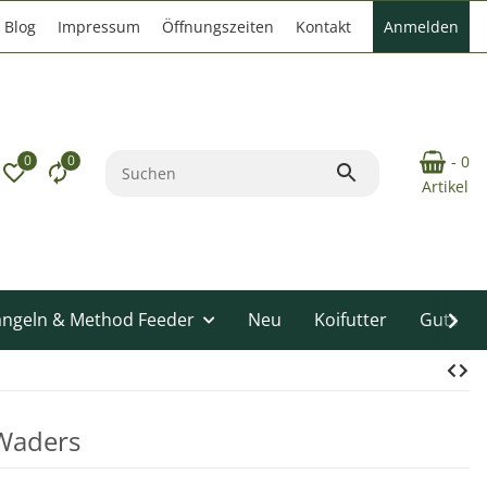
Blog
Impressum
Öffnungszeiten
Kontakt
Anmelden
0
0
- 0
Artikel
angeln & Method Feeder
Neu
Koifutter
Gutsche
 Waders