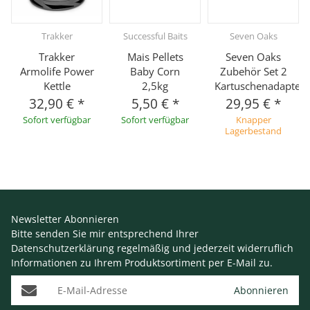
Trakker
Successful Baits
Seven Oaks
Trakker
Mais Pellets
Seven Oaks
Armolife Power
Baby Corn
Zubehör Set 2
Kettle
2,5kg
Kartuschenadapter
32,90 €
*
5,50 €
*
29,95 €
*
Sofort verfügbar
Sofort verfügbar
Knapper
Lagerbestand
Newsletter Abonnieren
Bitte senden Sie mir entsprechend Ihrer
Datenschutzerklärung
regelmäßig und jederzeit widerruflich
Informationen zu Ihrem Produktsortiment per E-Mail zu.
E-Mail-Adresse
Abonnieren