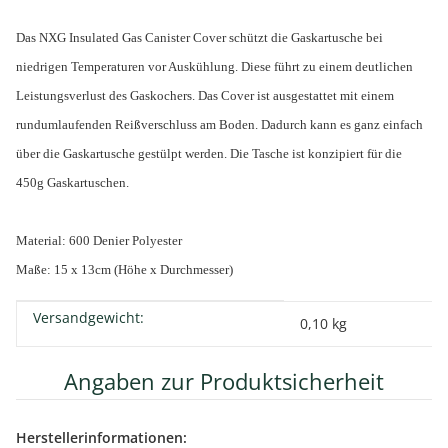
Das NXG Insulated Gas Canister Cover schützt die Gaskartusche bei
niedrigen Temperaturen vor Auskühlung. Diese führt zu einem deutlichen
Leistungsverlust des Gaskochers. Das Cover ist ausgestattet mit einem
rundumlaufenden Reißverschluss am Boden. Dadurch kann es ganz einfach
über die Gaskartusche gestülpt werden. Die Tasche ist konzipiert für die
450g Gaskartuschen.
Material: 600 Denier Polyester
Maße: 15 x 13cm (Höhe x Durchmesser)
Versandgewicht:
Produkteigenschaft
Wert
0,10 kg
Angaben zur Produktsicherheit
Herstellerinformationen: