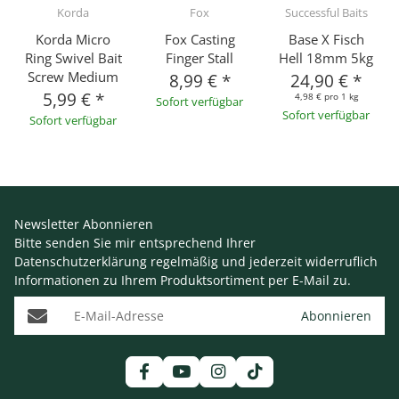
Korda
Fox
Successful Baits
Korda Micro
Fox Casting
Base X Fisch
Ring Swivel Bait
Finger Stall
Hell 18mm 5kg
Screw Medium
8,99 €
*
24,90 €
*
5,99 €
*
4,98 € pro 1 kg
Sofort verfügbar
Sofort verfügbar
Sofort verfügbar
Newsletter Abonnieren
Bitte senden Sie mir entsprechend Ihrer
Datenschutzerklärung
regelmäßig und jederzeit widerruflich
Informationen zu Ihrem Produktsortiment per E-Mail zu.
E-Mail-Adresse
Abonnieren