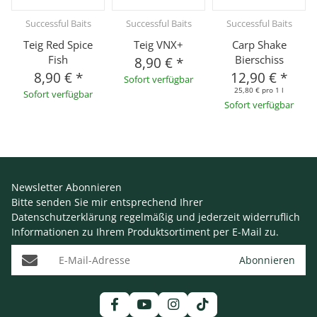
Successful Baits
Successful Baits
Successful Baits
Teig Red Spice
Teig VNX+
Carp Shake
Fish
Bierschiss
8,90 €
*
8,90 €
*
12,90 €
*
Sofort verfügbar
25,80 € pro 1 l
Sofort verfügbar
Sofort verfügbar
Newsletter Abonnieren
Bitte senden Sie mir entsprechend Ihrer
Datenschutzerklärung
regelmäßig und jederzeit widerruflich
Informationen zu Ihrem Produktsortiment per E-Mail zu.
E-Mail-Adresse
Abonnieren