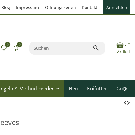
Blog
Impressum
Öffnungszeiten
Kontakt
Anmelden
0
0
- 0
Artikel
angeln & Method Feeder
Neu
Koifutter
Gutsche
leeves