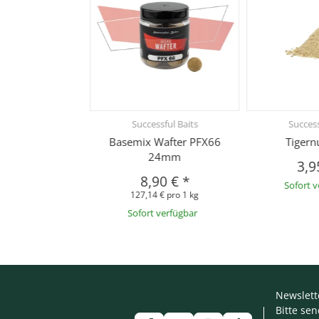
Successful Baits
Success
Basemix Wafter PFX66
Tigern
24mm
3,9
8,90 €
*
Sofort 
127,14 € pro 1 kg
Sofort verfügbar
Newslett
Bitte se