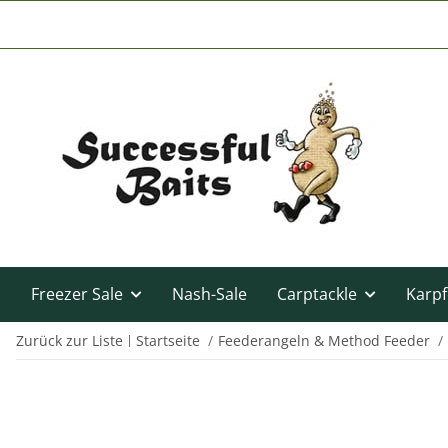
Freezer Sale
Nash-Sale
Carptackle
Karpf
Zurück zur Liste
Startseite
Feederangeln & Method Feeder