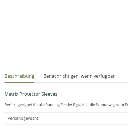
weitere Registerkarten anzeigen
Beschreibung
Benachrichtigen, wenn verfügbar
Matrix Protector Sleeves
Perfekt geeignet für alle Running Feeder Rigs. Hält die Schnur weg vom 
Produkteigenschaft
Wert
Versandgewicht: