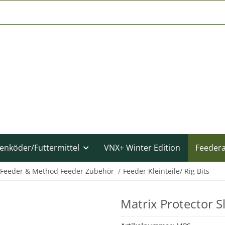
enköder/Futtermittel
VNX+ Winter Edition
Feeder
Feeder & Method Feeder Zubehör
Feeder Kleinteile/ Rig Bits
Matrix Protector S