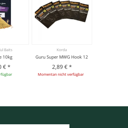
ul Baits
Korda
e 10kg
Guru Super MWG Hook 12
0 €
*
2,89 €
*
rfügbar
Momentan nicht verfügbar