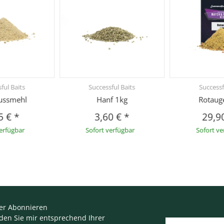
ful Baits
Successful Baits
Successf
ussmehl
Hanf 1kg
Rotaug
5 €
*
3,60 €
*
29,9
verfügbar
Sofort verfügbar
Sofort ve
er Abonnieren
nden Sie mir entsprechend Ihrer
E-Mail-Adresse