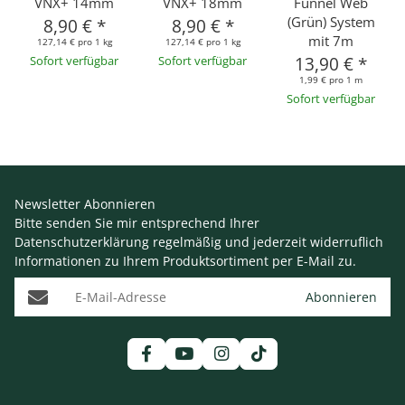
VNX+ 14mm
VNX+ 18mm
Funnel Web
(Grün) System
8,90 €
*
8,90 €
*
mit 7m
127,14 € pro 1 kg
127,14 € pro 1 kg
Sofort verfügbar
Sofort verfügbar
13,90 €
*
1,99 € pro 1 m
Sofort verfügbar
Newsletter Abonnieren
Bitte senden Sie mir entsprechend Ihrer
Datenschutzerklärung
regelmäßig und jederzeit widerruflich
Informationen zu Ihrem Produktsortiment per E-Mail zu.
E-Mail-Adresse
Abonnieren