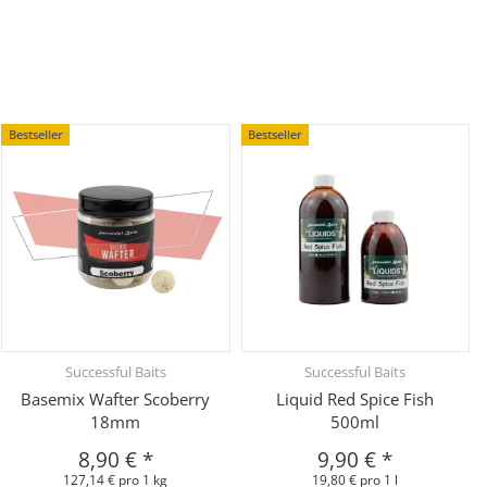
Bestseller
Bestseller
Successful Baits
Successful Baits
Basemix Wafter Scoberry
Liquid Red Spice Fish
18mm
500ml
8,90 €
*
9,90 €
*
127,14 € pro 1 kg
19,80 € pro 1 l