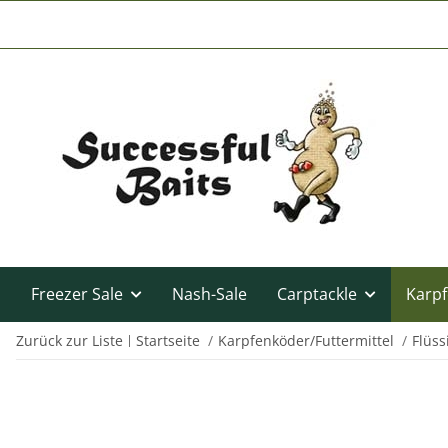
Freezer Sale
Nash-Sale
Carptackle
Karpf
Zurück zur Liste
Startseite
Karpfenköder/Futtermittel
Flüss