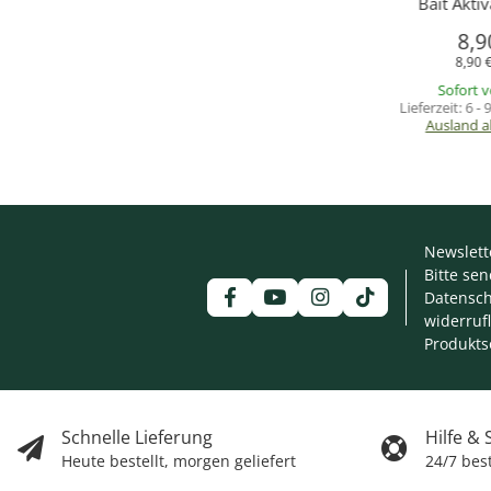
Bait Akti
8,9
8,90 €
Sofort 
Lieferzeit:
6 -
Ausland 
Newslett
Bitte se
Datensch
widerruf
Produkts
Schnelle Lieferung
Hilfe &
Heute bestellt, morgen geliefert
24/7 bes