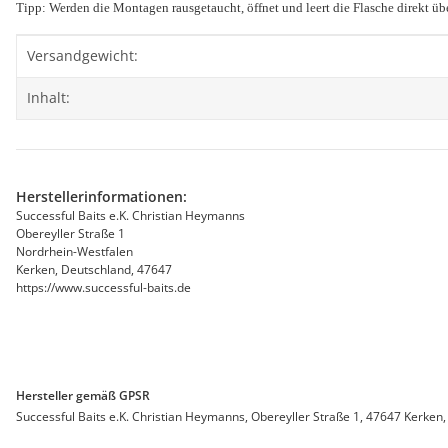
Tipp: Werden die Montagen rausgetaucht, öffnet und leert die Flasche direkt ü
Produkteigenschaft
Wert
Versandgewicht:
Inhalt:
Herstellerinformationen:
Successful Baits e.K. Christian Heymanns
Obereyller Straße 1
Nordrhein-Westfalen
Kerken, Deutschland, 47647
https://www.successful-baits.de
Hersteller gemäß GPSR
Successful Baits e.K. Christian Heymanns, Obereyller Straße 1, 47647 Kerken,