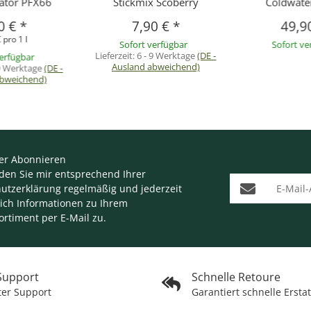
vator PFX66
Stickmix Scoberry
Coldwate
0 €
*
7,90 €
*
49,9
 pro 1 l
Sofort verfügbar
Sofort ve
Lieferzeit:
6 - 9 Werktage
(DE -
verfügbar
Ausland abweichend)
 9 Werktage
(DE -
abweichend)
er Abonnieren
nden Sie mir entsprechend Ihrer
E-Mail-Adresse
utzerklärung
regelmäßig und jederzeit
lich Informationen zu Ihrem
ortiment per E-Mail zu.
 Support
Schnelle Retoure
ter Support
Garantiert schnelle Ersta