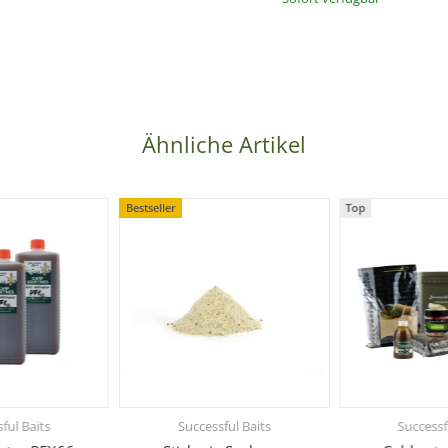
Ähnliche Artikel
Bestseller
Top
ful Baits
Successful Baits
Successf