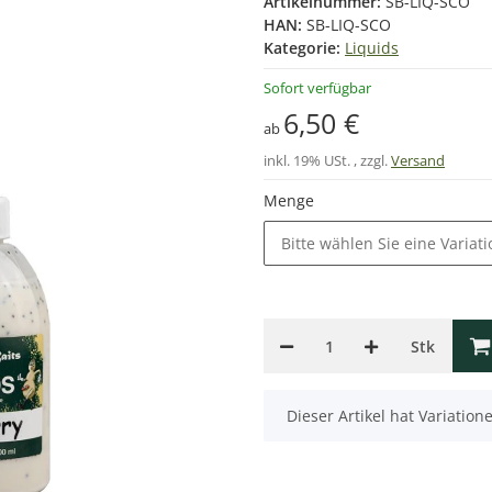
Artikelnummer:
SB-LIQ-SCO
HAN:
SB-LIQ-SCO
Kategorie:
Liquids
Sofort verfügbar
6,50 €
ab
inkl. 19% USt. , zzgl.
Versand
Menge
Bitte wählen Sie eine Variati
Stk
x
Dieser Artikel hat Variatio