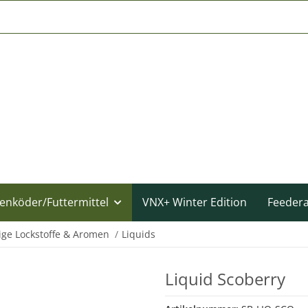
enköder/Futtermittel
VNX+ Winter Edition
Feeder
ige Lockstoffe & Aromen
Liquids
Liquid Scoberry