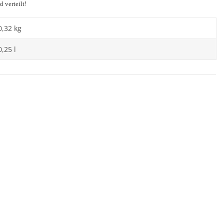
 verteilt!
0,32 kg
0,25 l