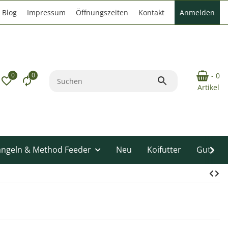
Blog
Impressum
Öffnungszeiten
Kontakt
Anmelden
0
0
- 0
Artikel
angeln & Method Feeder
Neu
Koifutter
Gutsche