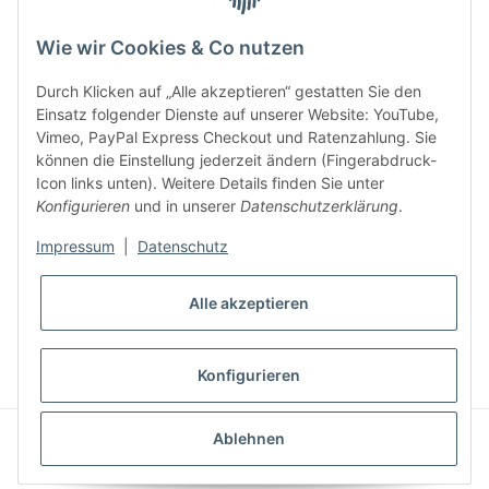
Key:
Wie wir Cookies & Co nutzen
Durch Klicken auf „Alle akzeptieren“ gestatten Sie den
Einsatz folgender Dienste auf unserer Website: YouTube,
Vimeo, PayPal Express Checkout und Ratenzahlung. Sie
können die Einstellung jederzeit ändern (Fingerabdruck-
Gesetzliche Informationen
Icon links unten). Weitere Details finden Sie unter
Konfigurieren
und in unserer
Datenschutzerklärung
.
Impressum
|
Datenschutz
Alle akzeptieren
* Alle Preise inkl. gesetzlicher USt., zzgl.
Versand
VERTRAG WIDERRUFEN
Konfigurieren
CLEARIX JTL-Shop Template
Ablehnen