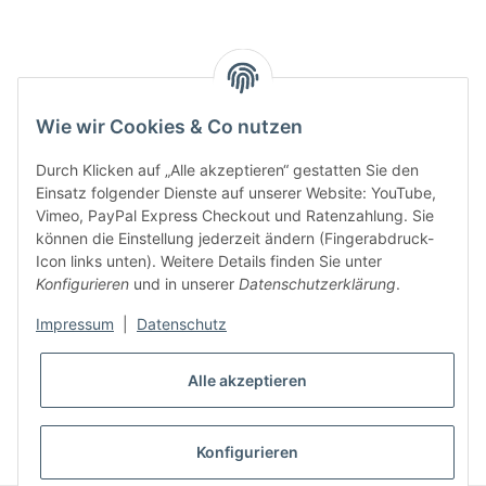
Key:
Wie wir Cookies & Co nutzen
Durch Klicken auf „Alle akzeptieren“ gestatten Sie den
Einsatz folgender Dienste auf unserer Website: YouTube,
Vimeo, PayPal Express Checkout und Ratenzahlung. Sie
können die Einstellung jederzeit ändern (Fingerabdruck-
Gesetzliche Informationen
Icon links unten). Weitere Details finden Sie unter
Konfigurieren
und in unserer
Datenschutzerklärung
.
Impressum
|
Datenschutz
Alle akzeptieren
* Alle Preise inkl. gesetzlicher USt., zzgl.
Versand
VERTRAG WIDERRUFEN
Konfigurieren