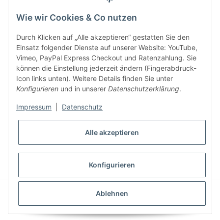
Key:
Wie wir Cookies & Co nutzen
Durch Klicken auf „Alle akzeptieren“ gestatten Sie den
Einsatz folgender Dienste auf unserer Website: YouTube,
Vimeo, PayPal Express Checkout und Ratenzahlung. Sie
können die Einstellung jederzeit ändern (Fingerabdruck-
Gesetzliche Informationen
Icon links unten). Weitere Details finden Sie unter
Konfigurieren
und in unserer
Datenschutzerklärung
.
Impressum
|
Datenschutz
Alle akzeptieren
* Alle Preise inkl. gesetzlicher USt., zzgl.
Versand
VERTRAG WIDERRUFEN
Konfigurieren
CLEARIX JTL-Shop Template
Ablehnen