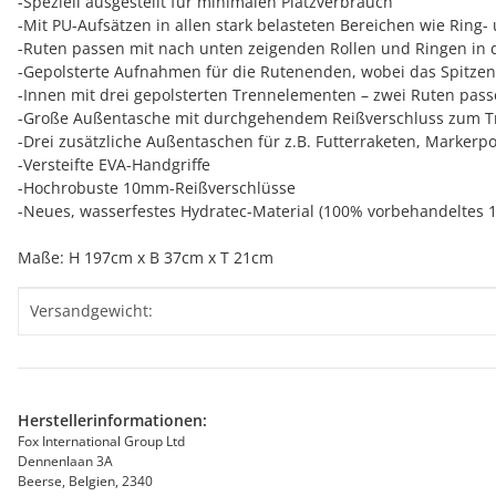
-Speziell ausgestellt für minimalen Platzverbrauch
-Mit PU-Aufsätzen in allen stark belasteten Bereichen wie Ring-
-Ruten passen mit nach unten zeigenden Rollen und Ringen in d
-Gepolsterte Aufnahmen für die Rutenenden, wobei das Spitzen
-Innen mit drei gepolsterten Trennelementen – zwei Ruten passe
-Große Außentasche mit durchgehendem Reißverschluss zum Tra
-Drei zusätzliche Außentaschen für z.B. Futterraketen, Markerp
-Versteifte EVA-Handgriffe
-Hochrobuste 10mm-Reißverschlüsse
-Neues, wasserfestes Hydratec-Material (100% vorbehandeltes 1
Maße: H 197cm x B 37cm x T 21cm
Produkteigenschaft
Wert
Versandgewicht:
Herstellerinformationen:
Fox International Group Ltd
Dennenlaan 3A
Beerse, Belgien, 2340