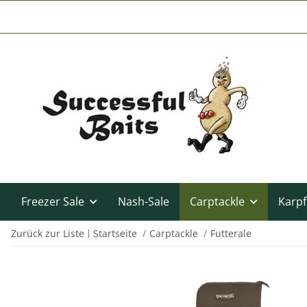
Freezer Sale
Nash-Sale
Carptackle
Karpf
Zurück zur Liste
Startseite
Carptackle
Futterale