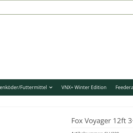
enköder/Futtermittel
VNX+ Winter Edition
Feeder
Fox Voyager 12ft 