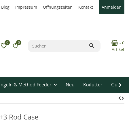
Blog
Impressum
Öffnungszeiten
Kontakt
Anmelden
0
0
- 0
Artikel
angeln & Method Feeder
Neu
Koifutter
Gutsche
3+3 Rod Case