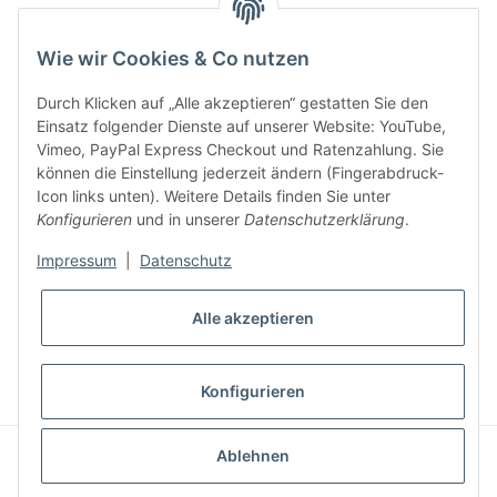
Key:
Wie wir Cookies & Co nutzen
Durch Klicken auf „Alle akzeptieren“ gestatten Sie den
Einsatz folgender Dienste auf unserer Website: YouTube,
Vimeo, PayPal Express Checkout und Ratenzahlung. Sie
können die Einstellung jederzeit ändern (Fingerabdruck-
Gesetzliche Informationen
Icon links unten). Weitere Details finden Sie unter
Konfigurieren
und in unserer
Datenschutzerklärung
.
Impressum
|
Datenschutz
Alle akzeptieren
* Alle Preise inkl. gesetzlicher USt., zzgl.
Versand
VERTRAG WIDERRUFEN
Konfigurieren
CLEARIX JTL-Shop Template
Ablehnen