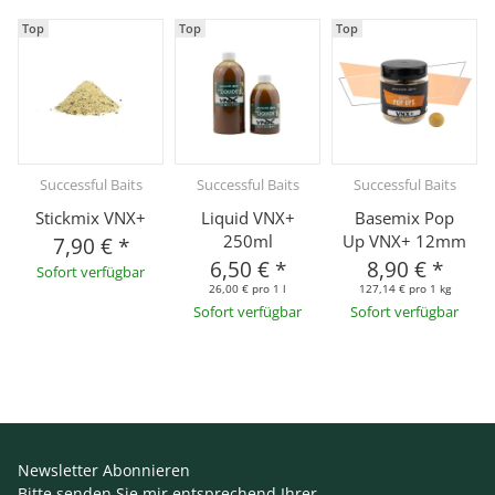
Top
Top
Top
Successful Baits
Successful Baits
Successful Baits
Stickmix VNX+
Liquid VNX+
Basemix Pop
250ml
Up VNX+ 12mm
7,90 €
*
6,50 €
*
8,90 €
*
Sofort verfügbar
26,00 € pro 1 l
127,14 € pro 1 kg
Sofort verfügbar
Sofort verfügbar
Newsletter Abonnieren
Bitte senden Sie mir entsprechend Ihrer