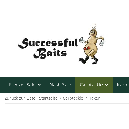
Freezer Sale
Nash-Sale
Carptackle
Karpf
Zurück zur Liste
Startseite
Carptackle
Haken