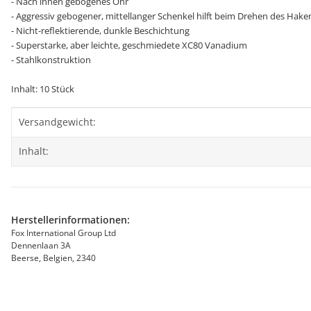
- Nach innen gebogenes Öhr
- Aggressiv gebogener, mittellanger Schenkel hilft beim Drehen des Hak
- Nicht-reflektierende, dunkle Beschichtung
- Superstarke, aber leichte, geschmiedete XC80 Vanadium
- Stahlkonstruktion
Inhalt: 10 Stück
Produkteigenschaft
Wert
Versandgewicht:
Inhalt:
Herstellerinformationen:
Fox International Group Ltd
Dennenlaan 3A
Beerse, Belgien, 2340