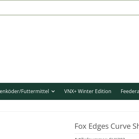
enköder/Futtermittel
VNX+ Winter Edition
Feeder
Fox Edges Curve 