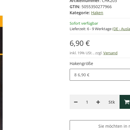
Artikelnummer:
CHK203
GTIN:
5055350277966
Kategorie:
Haken
Sofort verfügbar
Lieferzeit:
6 - 9 Werktage
(DE - Aus
6,90 €
inkl. 19% USt. , zzgl.
Versand
Hakengröße
8
6,90 €
Stk
Sie möchten in 