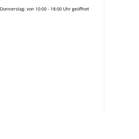
Donnerstag: von 10:00 - 18:00 Uhr geöffnet
Info:
Active:
Smarty
interpreti
eren:
Key: