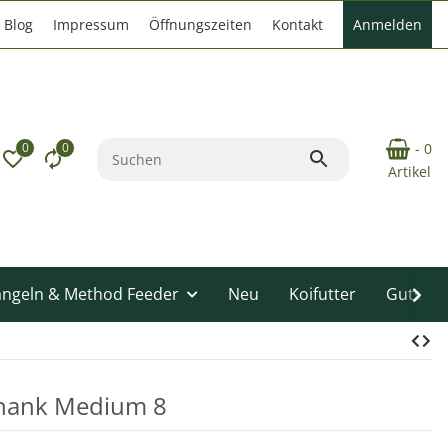
Blog
Impressum
Öffnungszeiten
Kontakt
Anmelden
0
0
- 0
Artikel
angeln & Method Feeder
Neu
Koifutter
Gutsche
Shank Medium 8