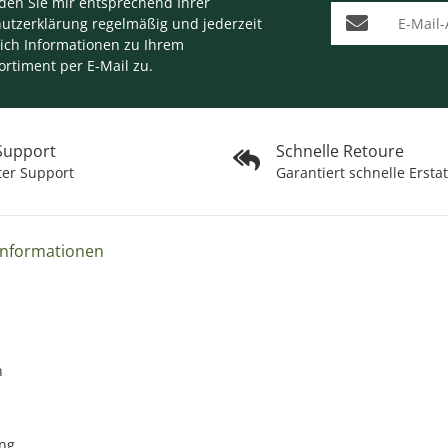
nden Sie mir entsprechend Ihrer
E-Mail-Adresse
utzerklärung
regelmäßig und jederzeit
lich Informationen zu Ihrem
ortiment per E-Mail zu.
 Support
Schnelle Retoure
ter Support
Garantiert schnelle Ersta
Informationen
n
ng