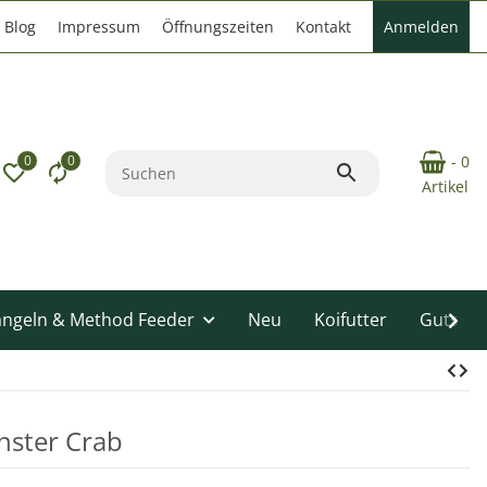
Blog
Impressum
Öffnungszeiten
Kontakt
Anmelden
0
0
- 0
Artikel
angeln & Method Feeder
Neu
Koifutter
Gutsche
nster Crab