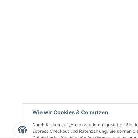
Active:
Smarty
interpreti
eren:
Key:
Wie wir Cookies & Co nutzen
Durch Klicken auf „Alle akzeptieren“ gestatten Sie 
Express Checkout und Ratenzahlung. Sie können die E
Details finden Sie unter
Konfigurieren
und in unserer