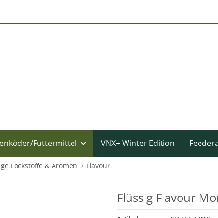
enköder/Futtermittel
VNX+ Winter Edition
Feeder
ige Lockstoffe & Aromen
Flavour
Flüssig Flavour Mo