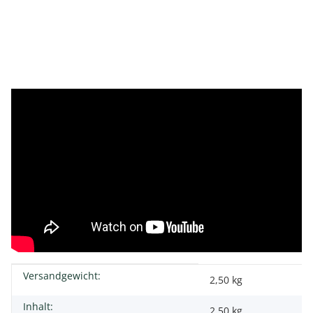
Versandgewicht:
Produkteigenschaft
Wert
2,50 kg
Inhalt:
2,50 kg