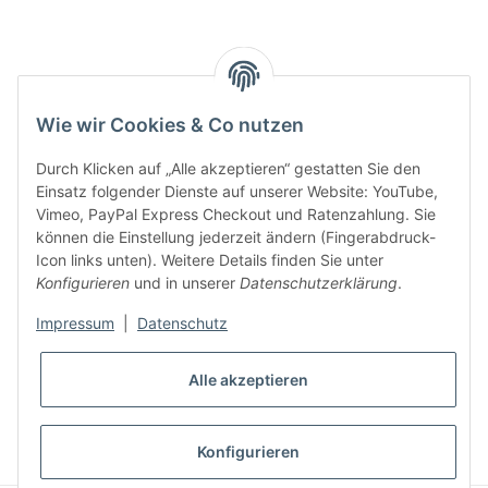
Key:
Wie wir Cookies & Co nutzen
Durch Klicken auf „Alle akzeptieren“ gestatten Sie den
Einsatz folgender Dienste auf unserer Website: YouTube,
Vimeo, PayPal Express Checkout und Ratenzahlung. Sie
können die Einstellung jederzeit ändern (Fingerabdruck-
Gesetzliche Informationen
Icon links unten). Weitere Details finden Sie unter
Konfigurieren
und in unserer
Datenschutzerklärung
.
Impressum
|
Datenschutz
Alle akzeptieren
* Alle Preise inkl. gesetzlicher USt., zzgl.
Versand
VERTRAG WIDERRUFEN
Konfigurieren