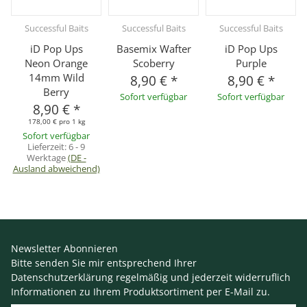
Successful Baits
Successful Baits
Successful Baits
iD Pop Ups
Basemix Wafter
iD Pop Ups
Neon Orange
Scoberry
Purple
14mm Wild
8,90 €
*
8,90 €
*
Berry
Sofort verfügbar
Sofort verfügbar
8,90 €
*
178,00 € pro 1 kg
Sofort verfügbar
Lieferzeit:
6 - 9
Werktage
(DE -
Ausland abweichend)
Newsletter Abonnieren
Bitte senden Sie mir entsprechend Ihrer
Datenschutzerklärung
regelmäßig und jederzeit widerruflich
Informationen zu Ihrem Produktsortiment per E-Mail zu.