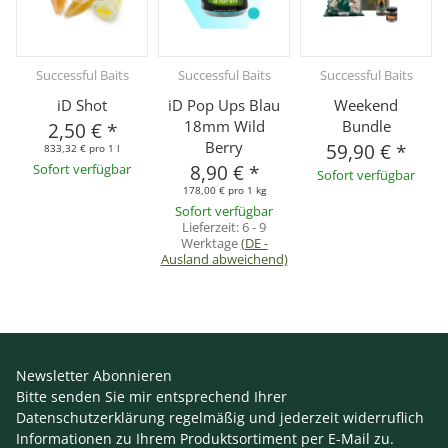
Successful Baits
Successful Baits
Successful Baits
iD Shot
iD Pop Ups Blau
Weekend
18mm Wild
Bundle
2,50 €
*
Berry
59,90 €
*
833,32 € pro 1 l
Sofort verfügbar
8,90 €
*
Sofort verfügbar
178,00 € pro 1 kg
Sofort verfügbar
Lieferzeit:
6 - 9
Werktage
(DE -
Ausland abweichend)
Newsletter Abonnieren
Bitte senden Sie mir entsprechend Ihrer
Datenschutzerklärung
regelmäßig und jederzeit widerruflich
Informationen zu Ihrem Produktsortiment per E-Mail zu.