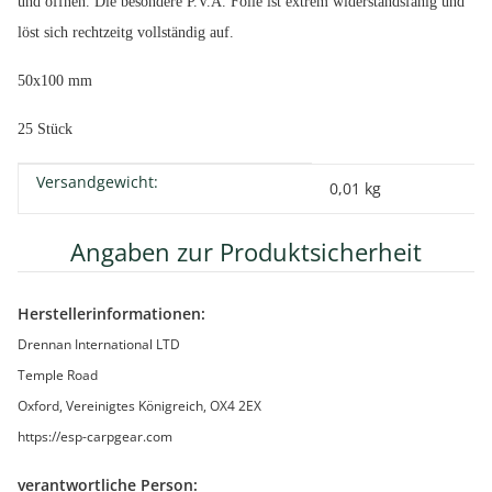
und öffnen. Die besondere P.V.A. Folie ist extrem widerstandsfähig und
löst sich rechtzeitg vollständig auf.
50x100 mm
25 Stück
Versandgewicht:
Produkteigenschaft
Wert
0,01 kg
Angaben zur Produktsicherheit
Herstellerinformationen:
Drennan International LTD
Temple Road
Oxford, Vereinigtes Königreich, OX4 2EX
https://esp-carpgear.com
verantwortliche Person: