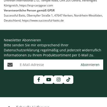
Drennan International LTD, Temple Road, OX4 2EX Oxford, Vereinigtes
Königreich, https://esp-carpgear.com
Verantwortliche Person gemäß GPSR
Successful Baits, Obereyller Straße 1, 47647 Kerken, Nordrhein-Westfalen,
Deutschland, https://www.successful-baits.de
Newsletter Abonnieren
Bitte senden Sie mir entsprechend Ihrer
Datenschutzerklärung
regelmäßig und jederzeit widerruflich
Informationen zu Ihrem Produktsortiment per E-Mail zu.
E-Mail-Adresse
Abonnieren