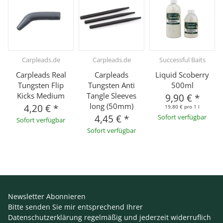
Carpleads.de
Carpleads.de
Successful Baits
Carpleads Real
Carpleads
Liquid Scoberry
Tungsten Flip
Tungsten Anti
500ml
Kicks Medium
Tangle Sleeves
9,90 €
*
long (50mm)
4,20 €
*
19,80 € pro 1 l
4,45 €
*
Sofort verfügbar
Sofort verfügbar
Sofort verfügbar
Newsletter Abonnieren
Bitte senden Sie mir entsprechend Ihrer
Datenschutzerklärung
regelmäßig und jederzeit widerruflich