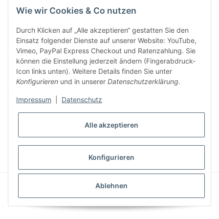
Wie wir Cookies & Co nutzen
Durch Klicken auf „Alle akzeptieren“ gestatten Sie den
Einsatz folgender Dienste auf unserer Website: YouTube,
Vimeo, PayPal Express Checkout und Ratenzahlung. Sie
können die Einstellung jederzeit ändern (Fingerabdruck-
Gesetzliche Informationen
Icon links unten). Weitere Details finden Sie unter
Konfigurieren
und in unserer
Datenschutzerklärung
.
Impressum
|
Datenschutz
Alle akzeptieren
* Alle Preise inkl. gesetzlicher USt., zzgl.
Versand
VERTRAG WIDERRUFEN
Konfigurieren
CLEARIX JTL-Shop Template
Ablehnen