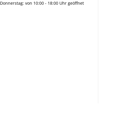
Donnerstag: von 10:00 - 18:00 Uhr geöffnet
Info:
Active:
Smarty
interpreti
eren:
Key: