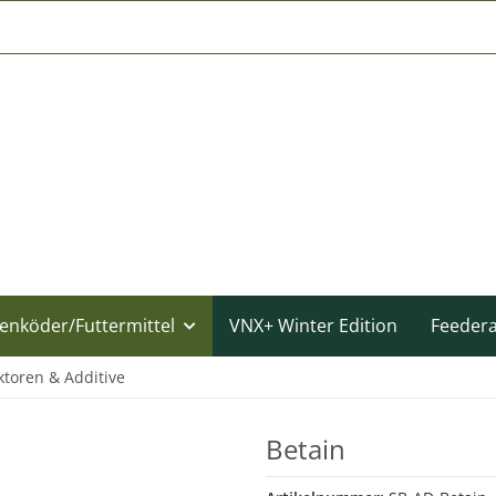
enköder/Futtermittel
VNX+ Winter Edition
Feeder
ktoren & Additive
Betain