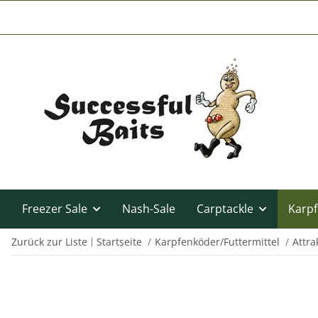
Freezer Sale
Nash-Sale
Carptackle
Karpf
Zurück zur Liste
Startseite
Karpfenköder/Futtermittel
Attra