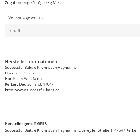
Zugabemenge 5-10g je kg Mix.
Produkteigenschaft
Wert
Versandgewicht:
Inhalt:
Herstellerinformationen:
Successful Baits e.K. Christian Heymanns
Obereyller Straße 1
Nordrhein-Westfalen
Kerken, Deutschland, 47647
https://www.successful-baits.de
Hersteller gemäß GPSR
Successful Baits e.K. Christian Heymanns, Obereyller Straße 1, 47647 Kerken,