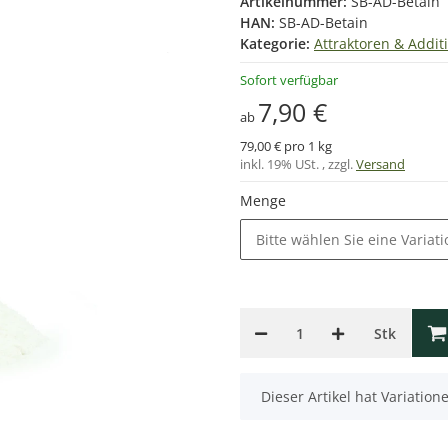
Artikelnummer:
SB-AD-Betain
HAN:
SB-AD-Betain
Kategorie:
Attraktoren & Addit
Sofort verfügbar
7,90 €
ab
79,00 € pro 1 kg
inkl. 19% USt. , zzgl.
Versand
Menge
Bitte wählen Sie eine Variati
Stk
x
Dieser Artikel hat Variatio