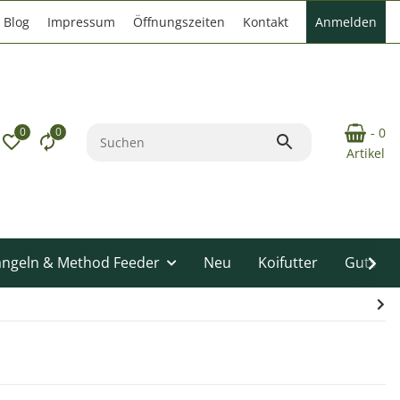
Blog
Impressum
Öffnungszeiten
Kontakt
Anmelden
0
0
- 0
Artikel
angeln & Method Feeder
Neu
Koifutter
Gutsche