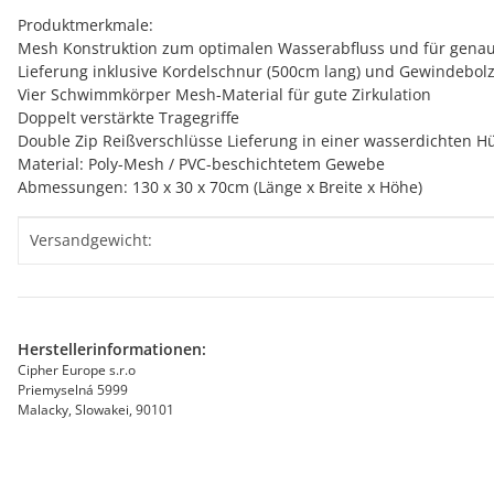
Produktmerkmale:
Mesh Konstruktion zum optimalen Wasserabfluss und für gena
Lieferung inklusive Kordelschnur (500cm lang) und Gewindebolz
Vier Schwimmkörper Mesh-Material für gute Zirkulation
Doppelt verstärkte Tragegriffe
Double Zip Reißverschlüsse Lieferung in einer wasserdichten H
Material: Poly-Mesh / PVC-beschichtetem Gewebe
Abmessungen: 130 x 30 x 70cm (Länge x Breite x Höhe)
Produkteigenschaft
Wert
Versandgewicht:
Herstellerinformationen:
Cipher Europe s.r.o
Priemyselná 5999
Malacky, Slowakei, 90101