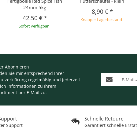
Fertigboilie Red Spice Fish
Futterschaufel - klein
24mm 5kg
8,90 €
*
42,50 €
*
Knapper Lagerbestand
Sofort verfügbar
er Abonnieren
nden Sie mir entsprechend Ihrer
E-Mail-Adresse
utzerklärung
regelmäßig und jederzeit
lich Informationen zu Ihrem
ortiment per E-Mail zu.
 Support
Schnelle Retoure
ter Support
Garantiert schnelle Ersta