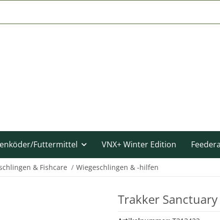
enköder/Futtermittel
VNX+ Winter Edition
Feeder
chlingen & Fishcare
Wiegeschlingen & -hilfen
Trakker Sanctuary 