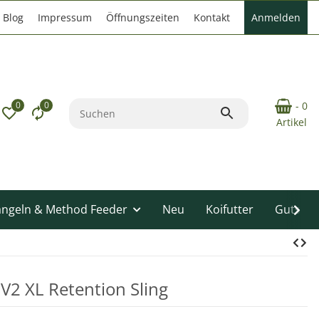
Blog
Impressum
Öffnungszeiten
Kontakt
Anmelden
0
0
- 0
Artikel
angeln & Method Feeder
Neu
Koifutter
Gutsche
V2 XL Retention Sling