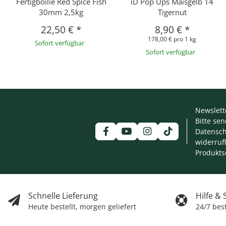
Fertigboilie Red Spice Fish
iD Pop Ups Maisgelb 14
30mm 2,5kg
Tigernut
22,50 €
*
8,90 €
*
178,00 € pro 1 kg
Sofort verfügbar
Sofort verfügbar
Newslett
Bitte se
Datensch
widerruf
Produkts
Schnelle Lieferung
Hilfe &
Heute bestellt, morgen geliefert
24/7 bes