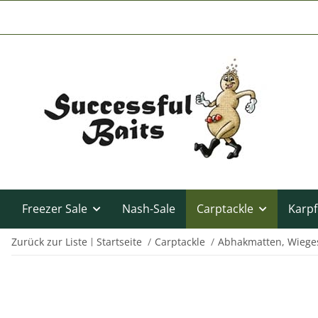
Freezer Sale
Nash-Sale
Carptackle
Karpf
Zurück zur Liste
Startseite
Carptackle
Abhakmatten, Wieges