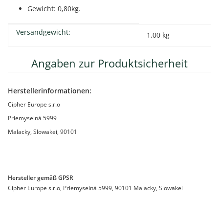
Gewicht: 0,80kg.
Versandgewicht:
Produkteigenschaft
Wert
1,00 kg
Angaben zur Produktsicherheit
Herstellerinformationen:
Cipher Europe s.r.o
Priemyselná 5999
Malacky, Slowakei, 90101
Hersteller gemäß GPSR
Cipher Europe s.r.o, Priemyselná 5999, 90101 Malacky, Slowakei