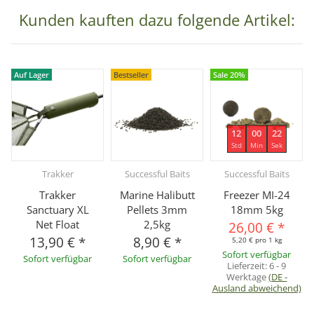
Kunden kauften dazu folgende Artikel:
Auf Lager
Bestseller
Sale 20%
12
00
21
Std
Min
Sek
Trakker
Successful Baits
Successful Baits
Trakker
Marine Halibutt
Freezer MI-24
Sanctuary XL
Pellets 3mm
18mm 5kg
Net Float
2,5kg
26,00 €
*
13,90 €
*
8,90 €
*
5,20 € pro 1 kg
Sofort verfügbar
Sofort verfügbar
Sofort verfügbar
Lieferzeit:
6 - 9
Werktage
(DE -
Ausland abweichend)