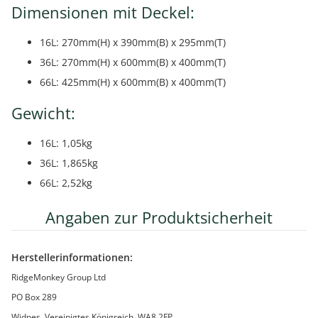
Dimensionen mit Deckel:
16L: 270mm(H) x 390mm(B) x 295mm(T)
36L: 270mm(H) x 600mm(B) x 400mm(T)
66L: 425mm(H) x 600mm(B) x 400mm(T)
Gewicht:
16L: 1,05kg
36L: 1,865kg
66L: 2,52kg
Angaben zur Produktsicherheit
Herstellerinformationen:
RidgeMonkey Group Ltd
PO Box 289
Widnes, Vereinigtes Königreich, WA8 2FP