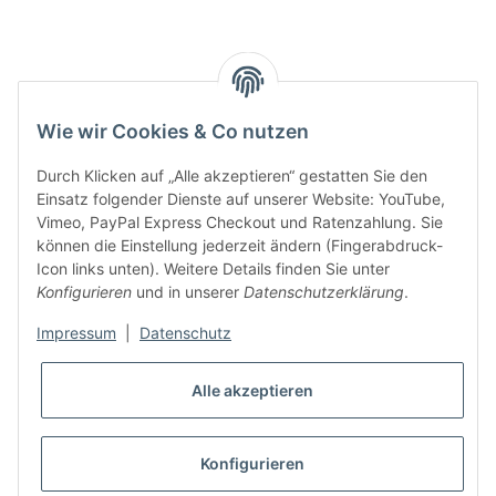
Smarty interpretieren:
Key:
Wie wir Cookies & Co nutzen
Durch Klicken auf „Alle akzeptieren“ gestatten Sie den
Einsatz folgender Dienste auf unserer Website: YouTube,
Vimeo, PayPal Express Checkout und Ratenzahlung. Sie
können die Einstellung jederzeit ändern (Fingerabdruck-
Gesetzliche Informationen
Icon links unten). Weitere Details finden Sie unter
Konfigurieren
und in unserer
Datenschutzerklärung
.
Impressum
|
Datenschutz
Alle akzeptieren
* Alle Preise inkl. gesetzlicher USt., zzgl.
Versand
VERTRAG WIDERRUFEN
Konfigurieren