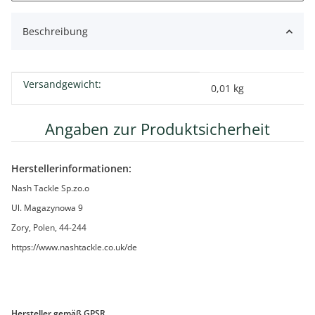
Beschreibung
Versandgewicht:
Produkteigenschaft
Wert
0,01 kg
Angaben zur Produktsicherheit
Herstellerinformationen:
Nash Tackle Sp.zo.o
Ul. Magazynowa 9
Zory, Polen, 44-244
https://www.nashtackle.co.uk/de
Hersteller gemäß GPSR