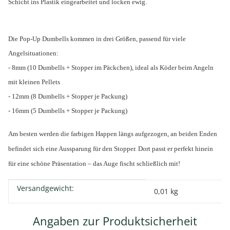
Schicht ins Plastik eingearbeitet und locken ewig.
Die Pop-Up Dumbells kommen in drei Größen, passend für viele
Angelsituationen:
- 8mm (10 Dumbells + Stopper im Päckchen), ideal als Köder beim Angeln
mit kleinen Pellets
- 12mm (8 Dumbells + Stopper je Packung)
- 16mm (5 Dumbells + Stopper je Packung)
Am besten werden die farbigen Happen längs aufgezogen, an beiden Enden
befindet sich eine Aussparung für den Stopper. Dort passt er perfekt hinein
für eine schöne Präsentation – das Auge fischt schließlich mit!
Versandgewicht:
Produkteigenschaft
Wert
0,01 kg
Angaben zur Produktsicherheit