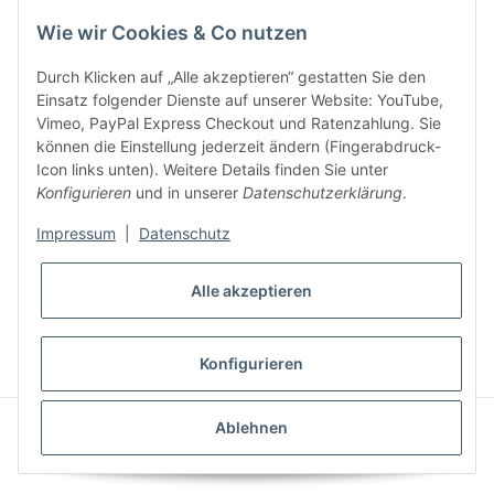
Wie wir Cookies & Co nutzen
Durch Klicken auf „Alle akzeptieren“ gestatten Sie den
Einsatz folgender Dienste auf unserer Website: YouTube,
Vimeo, PayPal Express Checkout und Ratenzahlung. Sie
können die Einstellung jederzeit ändern (Fingerabdruck-
Gesetzliche Informationen
Icon links unten). Weitere Details finden Sie unter
Konfigurieren
und in unserer
Datenschutzerklärung
.
Impressum
|
Datenschutz
Alle akzeptieren
* Alle Preise inkl. gesetzlicher USt., zzgl.
Versand
VERTRAG WIDERRUFEN
Konfigurieren
CLEARIX JTL-Shop Template
Ablehnen