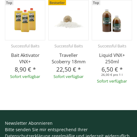
Top
Bestseller
Top
Successful Baits
Successful Baits
Successful Baits
Bait Aktivator
Traveller
Liquid VNX+
VNX+
Scoberry 18mm
250ml
8,90 €
*
22,50 €
*
6,50 €
*
26,00 € pro 1 l
Sofort verfügbar
Sofort verfügbar
Sofort verfügbar
Newsletter Abonnieren
Bitte senden Sie mir entsprechend Ihrer
Datenschutzerklärung
regelmäßig und jederzeit widerruflich