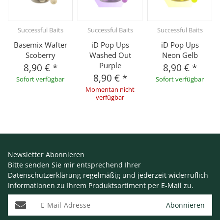
Successful Baits
Successful Baits
Successful Baits
Basemix Wafter
iD Pop Ups
iD Pop Ups
Scoberry
Washed Out
Neon Gelb
Purple
8,90 €
*
8,90 €
*
8,90 €
*
Sofort verfügbar
Sofort verfügbar
Momentan nicht
verfügbar
Newsletter Abonnieren
Bitte senden Sie mir entsprechend Ihrer
Datenschutzerklärung
regelmäßig und jederzeit widerruflich
Informationen zu Ihrem Produktsortiment per E-Mail zu.
E-Mail-Adresse
Abonnieren