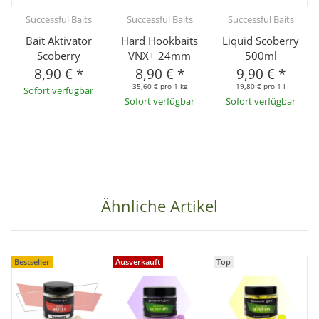
Successful Baits
Successful Baits
Successful Baits
Bait Aktivator
Hard Hookbaits
Liquid Scoberry
Scoberry
VNX+ 24mm
500ml
8,90 €
*
8,90 €
*
9,90 €
*
35,60 € pro 1 kg
19,80 € pro 1 l
Sofort verfügbar
Sofort verfügbar
Sofort verfügbar
Ähnliche Artikel
Bestseller
Ausverkauft
Top