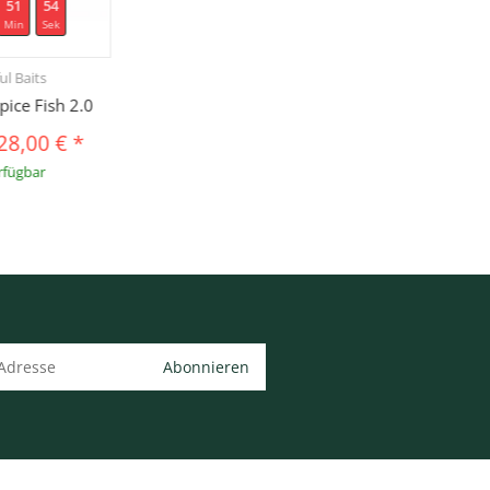
51
53
Min
Sek
ul Baits
pice Fish 2.0
28,00 €
*
rfügbar
Abonnieren