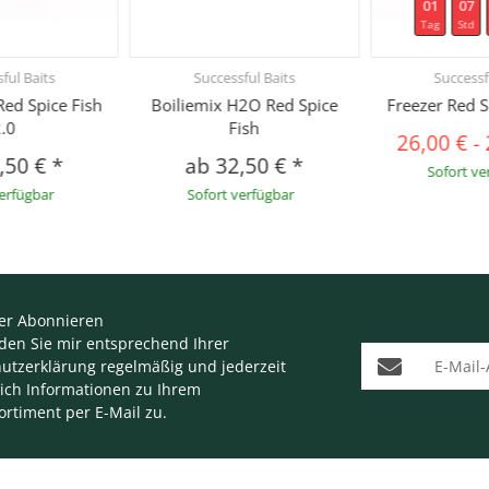
01
07
Tag
Std
ful Baits
Successful Baits
Successf
 Red Spice Fish
Boiliemix H2O Red Spice
Freezer Red S
.0
Fish
26,00 €
-
,50 €
*
ab
32,50 €
*
Sofort ve
verfügbar
Sofort verfügbar
er Abonnieren
nden Sie mir entsprechend Ihrer
E-Mail-Adresse
utzerklärung
regelmäßig und jederzeit
lich Informationen zu Ihrem
ortiment per E-Mail zu.