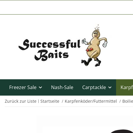
Freezer Sale
Nash-Sale
Carptackle
Karpf
Zurück zur Liste
Startseite
Karpfenköder/Futtermittel
Boili