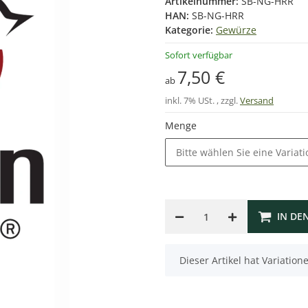
Artikelnummer:
SB-NG-HRR
HAN:
SB-NG-HRR
Kategorie:
Gewürze
Sofort verfügbar
7,50 €
ab
inkl. 7% USt. , zzgl.
Versand
Menge
Bitte wählen Sie eine Variati
IN DE
x
Dieser Artikel hat Variatio