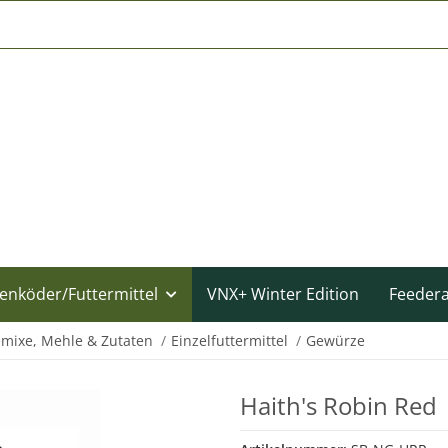
enköder/Futtermittel
VNX+ Winter Edition
Feeder
emixe, Mehle & Zutaten
Einzelfuttermittel
Gewürze
Haith's Robin Red