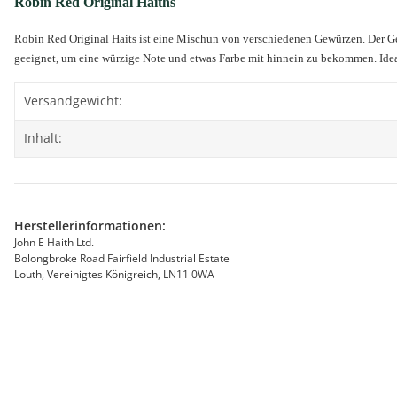
Robin Red Original Haiths
Robin Red Original Haits ist eine Mischun von verschiedenen Gewürzen. Der Ger
geeignet, um eine würzige Note und etwas Farbe mit hinnein zu bekommen. Id
Produkteigenschaft
Wert
Versandgewicht:
Inhalt:
Herstellerinformationen:
John E Haith Ltd.
Bolongbroke Road Fairfield Industrial Estate
Louth, Vereinigtes Königreich, LN11 0WA