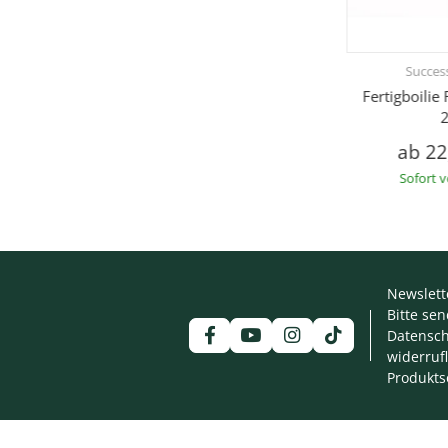
Success
Fertigboilie
2
ab
22
Sofort 
Newslett
Bitte se
Datensch
widerruf
Produkts