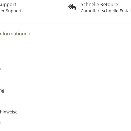
 Support
Schnelle Retoure
ter Support
Garantiert schnelle Ersta
Informationen
n
ng
zhinweise
t