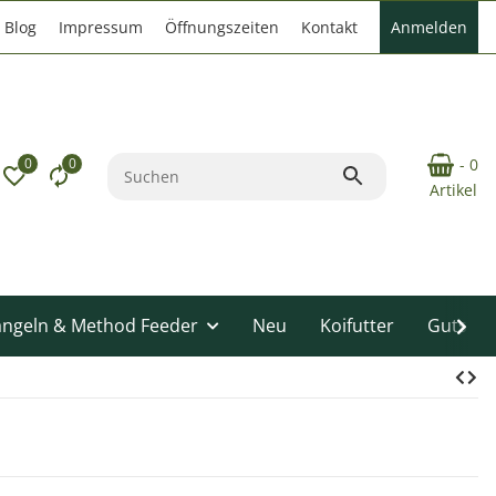
Blog
Impressum
Öffnungszeiten
Kontakt
Anmelden
0
0
- 0
Artikel
angeln & Method Feeder
Neu
Koifutter
Gutsche