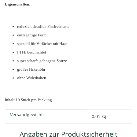
Eigenschaften:
reduziert deutlich Fischverluste
einzigartige Form
speziell für Vorfächer mit Haar
PTFE beschichtet
super scharfe gebogene Spitze
großes Hakenöhr
ohne Widerhaken
Inhalt 10 Stück pro Packung
Versandgewicht:
Produkteigenschaft
Wert
0,01 kg
Angaben zur Produktsicherheit