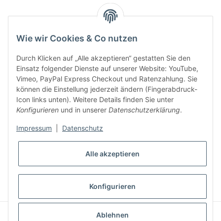
Key:
Wie wir Cookies & Co nutzen
Durch Klicken auf „Alle akzeptieren“ gestatten Sie den
Einsatz folgender Dienste auf unserer Website: YouTube,
Vimeo, PayPal Express Checkout und Ratenzahlung. Sie
können die Einstellung jederzeit ändern (Fingerabdruck-
Gesetzliche Informationen
Icon links unten). Weitere Details finden Sie unter
Konfigurieren
und in unserer
Datenschutzerklärung
.
Impressum
|
Datenschutz
Alle akzeptieren
* Alle Preise inkl. gesetzlicher USt., zzgl.
Versand
VERTRAG WIDERRUFEN
Konfigurieren
CLEARIX JTL-Shop Template
Ablehnen