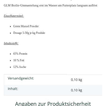
GLM Boilie-Ummantelung erst im Wasser am Futterplatz langsam auflöst
Einzelfuttermittel:
Green Mussel Powder
Dosage 5-50g je kg Produkt
Inhaltsstoffe:
65% Protein
10 % Fett
12% Asche
Versandgewicht:
Produkteigenschaft
Wert
0,10 kg
Inhalt:
0,10 kg
Angaben zur Produktsicherheit