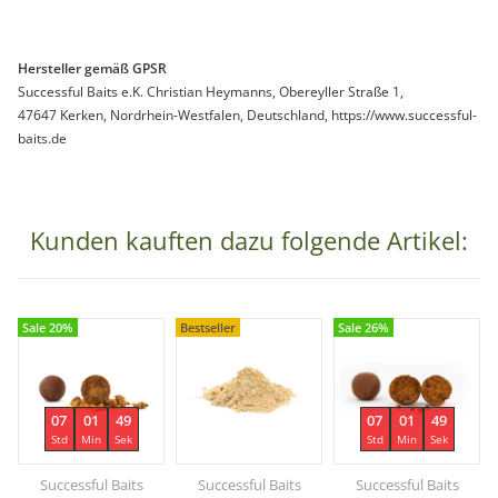
Hersteller gemäß GPSR
Successful Baits e.K. Christian Heymanns, Obereyller Straße 1,
47647 Kerken, Nordrhein-Westfalen, Deutschland, https://www.successful-
baits.de
Kunden kauften dazu folgende Artikel:
Sale 20%
Bestseller
Sale 26%
07
01
49
07
01
49
Std
Min
Sek
Std
Min
Sek
Successful Baits
Successful Baits
Successful Baits