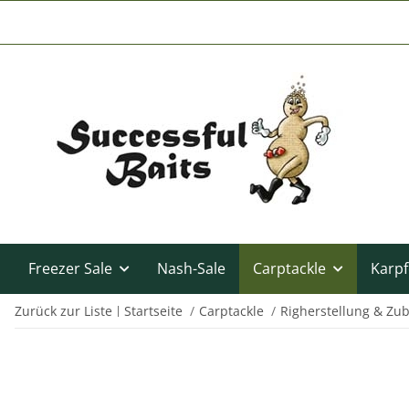
Freezer Sale
Nash-Sale
Carptackle
Karpf
Zurück zur Liste
Startseite
Carptackle
Righerstellung & Zu