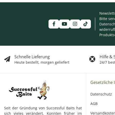
Newslett
Bitte se
Datensch
widerruf
Produkts
Schnelle Lieferung
Hilfe &
Heute bestellt, morgen geliefert
24/7 bes
Gesetzliche 
Datenschutz
AGB
Seit der Gründung von Successful Baits hat
Versandkoste
sich vieles verändert. Konnten früher im