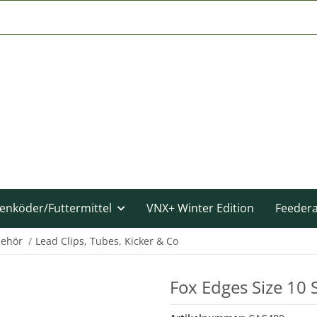
enköder/Futtermittel
VNX+ Winter Edition
Feeder
behör
Lead Clips, Tubes, Kicker & Co
Fox Edges Size 10 S