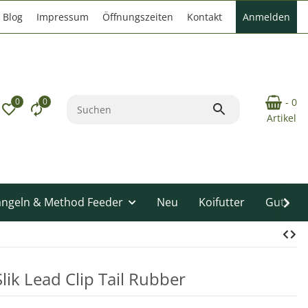
Blog
Impressum
Öffnungszeiten
Kontakt
Anmelden
0
0
- 0
Artikel
angeln & Method Feeder
Neu
Koifutter
Gutsche
lik Lead Clip Tail Rubber