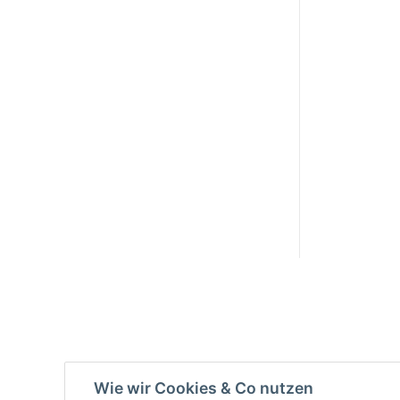
Info:
Active:
Smarty
interpreti
eren:
Key:
Wie wir Cookies & Co nutzen