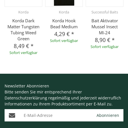
Korda
Korda
Successful Baits
Korda Dark
Korda Hook
Bait Aktivator
Matter Tungsten
Bead Medium
Mussel Insect
Tubing Weed
MI-24
4,29 €
*
Green
8,90 €
*
Sofort verfügbar
8,49 €
*
Sofort verfügbar
Sofort verfügbar
Newsletter Abonnieren
Bitte senden Sie mir entsprechend Ihrer
Datenschutzerklärung
regelmäßig und jederzeit widerruflich
Informationen zu Ihrem Produktsortiment per E-Mail zu.
E-Mail-Adresse
Abonnieren