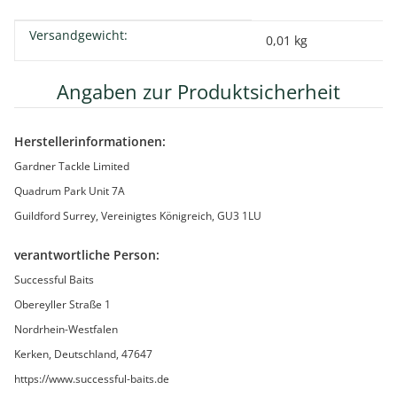
Versandgewicht:
Produkteigenschaft
Wert
0,01 kg
Angaben zur Produktsicherheit
Herstellerinformationen:
Gardner Tackle Limited
Quadrum Park Unit 7A
Guildford Surrey, Vereinigtes Königreich, GU3 1LU
verantwortliche Person:
Successful Baits
Obereyller Straße 1
Nordrhein-Westfalen
Kerken, Deutschland, 47647
https://www.successful-baits.de