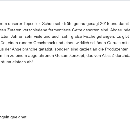
em unserer Topseller. Schon sehr früh, genau gesagt 2015 und damit 
gsten Zutaten verschiedene fermentierte Getreidesorten sind. Abgerund
letzten Jahren sehr viele und auch sehr große Fische gefangen. Es gib
 Süße, einen runden Geschmack und einen wirklich schönen Geruch mit s
us der Angelbranche getätigt, sondern sind gezielt an die Produzente
hn zu einem abgefahrenen Gesamtkonzept, das von A bis Z durchdacht 
+ räumt einfach ab!
angeln geeignet