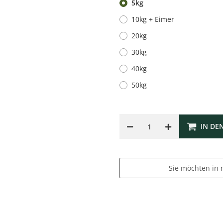
5kg
10kg + Eimer
20kg
30kg
40kg
50kg
IN DE
Sie möchten in 