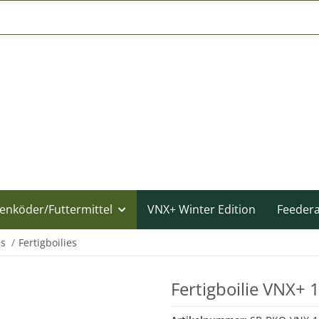
enköder/Futtermittel
VNX+ Winter Edition
Feeder
es
Fertigboilies
Fertigboilie VNX+