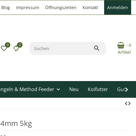
Blog
Impressum
Öffnungszeiten
Kontakt
Anmelden
0
0
- 0
Artikel
angeln & Method Feeder
Neu
Koifutter
Gutsche
 14mm 5kg