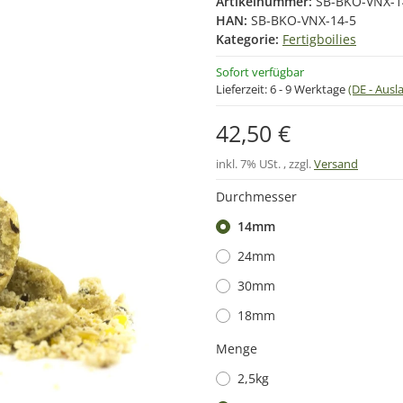
Artikelnummer:
SB-BKO-VNX-1
HAN:
SB-BKO-VNX-14-5
Kategorie:
Fertigboilies
Sofort verfügbar
Lieferzeit:
6 - 9 Werktage
(DE - Aus
42,50 €
inkl. 7% USt. , zzgl.
Versand
Durchmesser
14mm
24mm
30mm
18mm
Menge
2,5kg