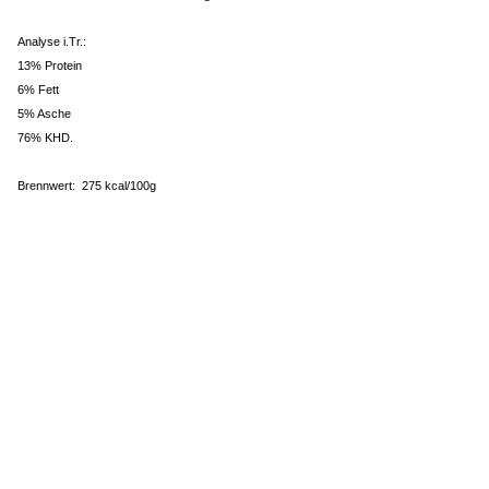
Analyse i.Tr.:
13% Protein
6% Fett
5% Asche
76% KHD.
Brennwert: 275 kcal/100g