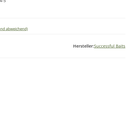
4-5
land abweichend)
Hersteller:
Successful Baits