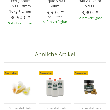
Fertigboilie
Liquid VNX+
Bait Aktivator
VNX+ 18mm
500ml
VNX+
10kg + Eimer
9,90 €
*
8,90 €
*
86,90 €
*
19,80 € pro 1 l
Sofort verfügbar
Sofort verfügbar
Sofort verfügbar
Ähnliche Artikel
Bestseller
Bestseller
Bestseller
Successful Baits
Successful Baits
Successful Baits