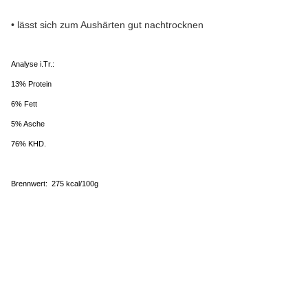
• lässt sich zum Aushärten gut nachtrocknen
Analyse i.Tr.:
13% Protein
6% Fett
5% Asche
76% KHD.
Brennwert: 275 kcal/100g