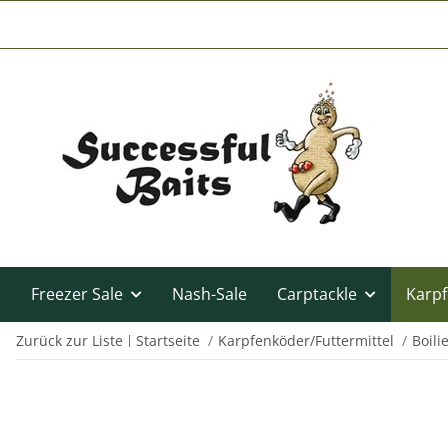
Freezer Sale
Nash-Sale
Carptackle
Karpf
Zurück zur Liste
Startseite
Karpfenköder/Futtermittel
Boili