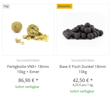
Top
Bestseller
Successful Baits
Successful Baits
Fertigboilie VNX+ 18mm
Base X Fisch Dunkel 18mm
10kg + Eimer
10kg
86,90 €
*
42,50 €
*
4,25 € pro 1 kg
Sofort verfügbar
Sofort verfügbar