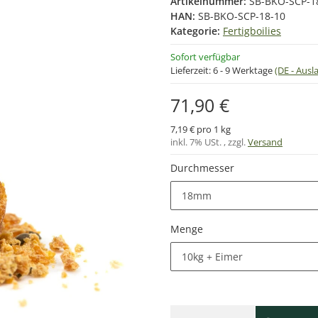
Artikelnummer:
SB-BKO-SCP-1
HAN:
SB-BKO-SCP-18-10
Kategorie:
Fertigboilies
Sofort verfügbar
Lieferzeit:
6 - 9 Werktage
(DE - Aus
71,90 €
7,19 € pro 1 kg
inkl. 7% USt. , zzgl.
Versand
Durchmesser
18mm
Menge
10kg + Eimer