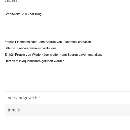
71% KHD.
Brennwert: 290 kcal/100g
Enthält Fischmehl oder kann Spuren von Fischmehl enthalten.
Bitte nicht an Wiederkäuer verfüttern.
Enthält Protein von Wiederkäuern oder kann Spuren davon enthalten.
Darf nicht in Aquakulturen gefüttert werden.
Produkteigenschaft
Wert
Versandgewicht:
Inhalt: