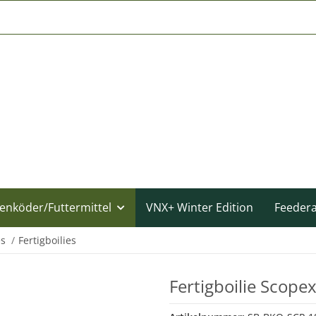
enköder/Futtermittel
VNX+ Winter Edition
Feeder
es
Fertigboilies
Fertigboilie Scop