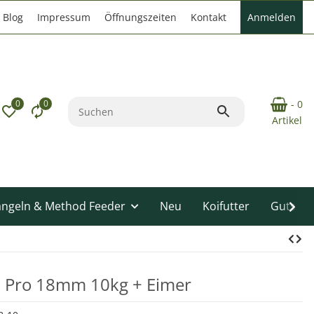
Blog
Impressum
Öffnungszeiten
Kontakt
Anmelden
0
0
- 0
Artikel
angeln & Method Feeder
Neu
Koifutter
Gutsche
ex Pro 18mm 10kg + Eimer