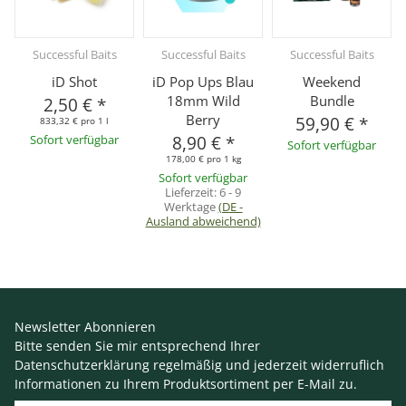
Successful Baits
Successful Baits
Successful Baits
iD Shot
iD Pop Ups Blau
Weekend
18mm Wild
Bundle
2,50 €
*
Berry
59,90 €
*
833,32 € pro 1 l
Sofort verfügbar
8,90 €
*
Sofort verfügbar
178,00 € pro 1 kg
Sofort verfügbar
Lieferzeit:
6 - 9
Werktage
(DE -
Ausland abweichend)
Newsletter Abonnieren
Bitte senden Sie mir entsprechend Ihrer
Datenschutzerklärung
regelmäßig und jederzeit widerruflich
Informationen zu Ihrem Produktsortiment per E-Mail zu.