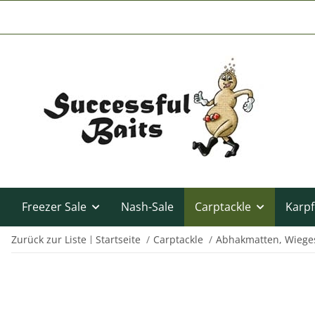
Freezer Sale
Nash-Sale
Carptackle
Karpf
Zurück zur Liste
Startseite
Carptackle
Abhakmatten, Wieges