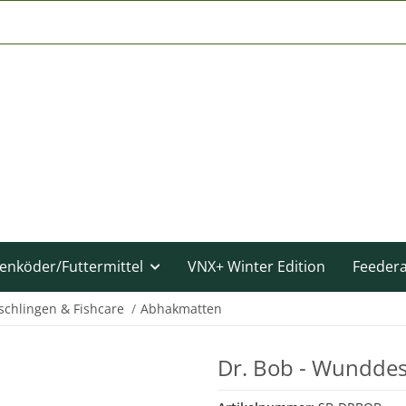
enköder/Futtermittel
VNX+ Winter Edition
Feeder
chlingen & Fishcare
Abhakmatten
Dr. Bob - Wunddes