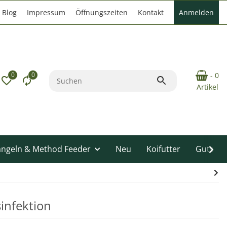
Blog
Impressum
Öffnungszeiten
Kontakt
Anmelden
0
0
- 0
Artikel
angeln & Method Feeder
Neu
Koifutter
Gutsche
infektion