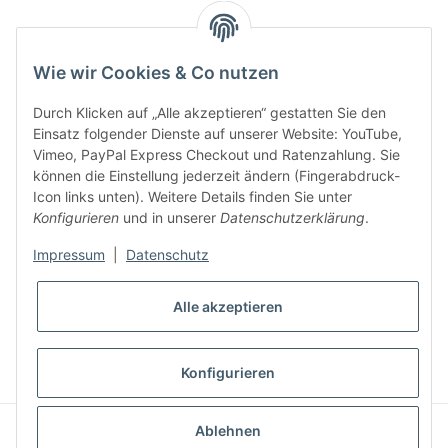
Key:
Wie wir Cookies & Co nutzen
Durch Klicken auf „Alle akzeptieren“ gestatten Sie den
Einsatz folgender Dienste auf unserer Website: YouTube,
Vimeo, PayPal Express Checkout und Ratenzahlung. Sie
können die Einstellung jederzeit ändern (Fingerabdruck-
Gesetzliche Informationen
Icon links unten). Weitere Details finden Sie unter
Konfigurieren
und in unserer
Datenschutzerklärung
.
Impressum
|
Datenschutz
Alle akzeptieren
* Alle Preise inkl. gesetzlicher USt., zzgl.
Versand
VERTRAG WIDERRUFEN
Konfigurieren
CLEARIX JTL-Shop Template
Ablehnen