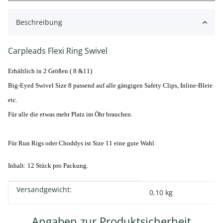
Beschreibung
Carpleads Flexi Ring Swivel
Erhältlich in 2 Größen ( 8 &11)
Big-Eyed Swivel Size 8 passend auf alle gängigen Safety Clips, Inline-Bleie
etc.
Für alle die etwas mehr Platz im Öhr brauchen.
Für Run Rigs oder Choddys ist Size 11 eine gute Wahl
Inhalt: 12 Stück pro Packung.
Versandgewicht:
Produkteigenschaft
Wert
0,10 kg
Angaben zur Produktsicherheit